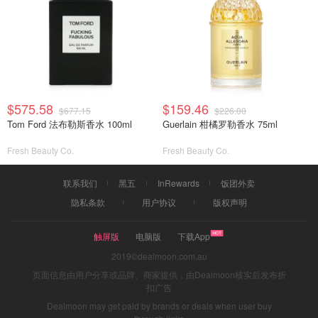
$575.58
$159.46
$677.15
$226.00
Tom Ford 法布勒斯香水 100ml
Guerlain 柑橘罗勒香水 75ml
Fresh Beauty Co.
Fresh Beauty Co.
联系我们
黑五
InRewards
饭团外卖
隐私条款
用户协议
版权声明
触屏版
电脑版
下载App
2019©dealmoon.com.au
页面信息由用户分享或品牌、商家提供，由Dealmoon核实后发布折
扣广告
Dealmoon may get paid by brands or deals when user buy