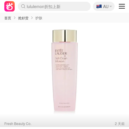
🇦🇺
Sasa美妆护肤3.5折
AU
lululemon折扣上新
SSENSE年中2.5折
FreshBeauty好价汇总
Cettire降价+叠9折
WWS Coles超市实拍
viagogo二手票捡漏
Myer超级周末
The Outnet奢牌1折起
David Jones 3折起
Flannels大牌1折
Perfumes Club护肤1折
AMIRO面罩$251
Amazon折扣汇总
eToro入金$200送$50
Amazon数码好物
ICONIC本周7.5折
ThedoubleF高奢地板价
Moose Knuckles 6折
丝芙兰5折起
EUFY摄像头$98
Selenichast首饰2折
Trip机票酒店促销
YSL送5件彩妆礼
Amazon家居好物
Amazon美妆护肤
雅漾大喷$8
过敏原检测盒$33
伊索独家赠50ml沐浴露
科颜氏高保湿面霜$29
SEALIFE海洋馆门票6折
丝塔芙大白罐$16
订阅Newsletter送香薰
Cult Beauty 6.8折
Harrods圣诞日历$525
LN-CC奢牌私促3折
d'Alba空姐喷雾$16
EVE LOM套装£56
Bernardelli独家4折
Adore Beauty 6折起
CT圣诞日历
Mytheresa奢品2.7折
Luxury Escapes 9折
Currentbody美容仪$881
MOON Garden Live
Roborock扫地机$649
Tingo Life水杯$24
Valentino官网5折
CR洗护套装$23
修丽可4件套$159
Myer彩妆2件7折
GANNI官网4.5折
Stylevana韩妆4折
Tessabit高奢8.5折
OGX洗发水$11
Amazon阿德莱德次日达
卡诗8.5折+赠礼
Philips Hue灯具8折
首页
抢好货
护肤
Fresh Beauty Co.
2 天前