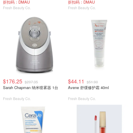
折扣码：DMAU
折扣码：DMAU
Fresh Beauty Co.
Fresh Beauty Co.
$176.25
$44.11
$207.35
$51.90
Sarah Chapman 纳米喷雾器 1台
Avene 舒缓修护霜 40ml
Fresh Beauty Co.
Fresh Beauty Co.