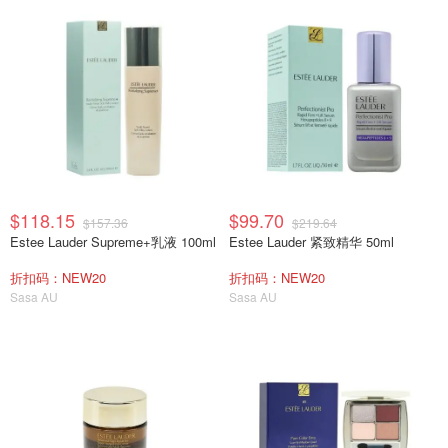
$118.15
$99.70
$157.36
$219.64
Estee Lauder Supreme+乳液 100ml
Estee Lauder 紧致精华 50ml
折扣码：NEW20
折扣码：NEW20
Sasa AU
Sasa AU