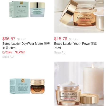
$66.57
$15.76
$92.76
$51.25
Estee Lauder DayWear Matte 清爽
Estee Lauder Youth Power面霜
面霜 50ml
75ml
折扣码：NEW20
Sasa AU
Sasa AU