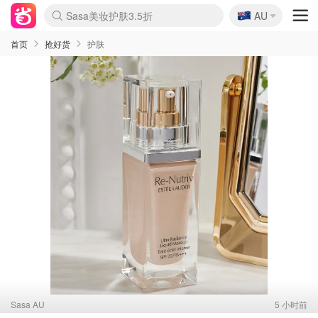
🇦🇺
Sasa美妆护肤3.5折
AU
lululemon本周上新
SSENSE年中3折
FreshBeauty好价汇总
Cettire降价+叠9折
Farfetch折上8折
WWS Coles超市实拍
viagogo二手票捡漏
Myer清仓1折起
The Outnet奢牌1折起
David Jones 3折起
Flannels大牌1折
Perfumes Club护肤1折
AMIRO返校季6.2折
Oweek抽奖送Airpods
Amazon折扣汇总
eToro入金$200送$50
Amazon数码好物
ICONIC本周7.5折
ThedoubleF高奢地板价
Moose Knuckles 6折
丝芙兰5折起
EUFY官网3.7折起
Selenichast首饰2折
Trip机票酒店促销
YSL送5件彩妆礼
Amazon家居好物
BIGBANG巡演开票
David Jones时尚3折
Amazon美妆护肤
雅漾大喷$8
过敏原检测盒$33
伊索独家赠50ml沐浴露
科颜氏送高保湿面霜
SEALIFE海洋馆门票6折
丝塔芙大白罐$16
订阅Newsletter送香薰
Cult Beauty 6.8折
Harrods圣诞日历2.3折
LN-CC奢牌私促3折
d'Alba空姐喷雾$16
EVE LOM套装逆天2折
Bernardelli独家4折
Adore Beauty 6折起
CT圣诞日历
Mytheresa奢品2.7折
首页
抢好货
护肤
Sasa AU
5 小时前