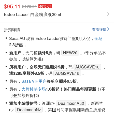
$95.11
$176.81
46% off
Estee Lauder 白金粉底液30ml
折扣详情
查看详情
Sasa AU 现有 Estee Lauder雅诗兰黛8月大促，
全场
2.8
折起，
新用户
，
无门槛
额外8折，
码
NEW20
。(部分单品不
参加，以结算为准)
所有用户
，
全场
无门槛额外9折
，码
AUGSAVE10
，
满$285享额外8.5折
，码
AUGSAVE15
。
另有，
Sasa VIP用户
每单享
额外9.5折。
另有，
大牌秒杀专场
1.6折起！
热门商品每期更新！(
不
可叠加额外折扣)
添加小编微信号：
澳洲👉
DealmoonAu2
，新西兰
👉
DealmoonNz
，第1️⃣时间掌握澳洲新西兰折扣资