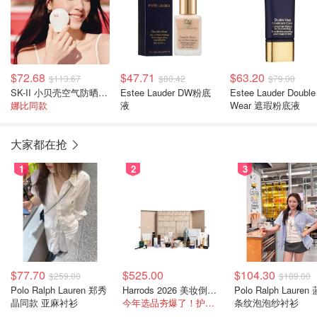
$72.68
$47.71
$63.20
$113.67
$80.42
$79.00
SK-II 小贝壳空气防晒霜 30g
Estee Lauder DW粉底
Estee Lauder Double
娜比同款
液
Wear 遮瑕粉底液
大家都在抢
1
2
3
$77.70
$525.00
$104.30
$259.00
$189.00
Polo Ralph Lauren 郑秀
Harrods 2026 美妆倒数日历
Polo Ralph Lauren
晶同款 亚麻衬衫
今年选品夯爆了！护肤全线都很绝
条纹泡泡纱衬衫