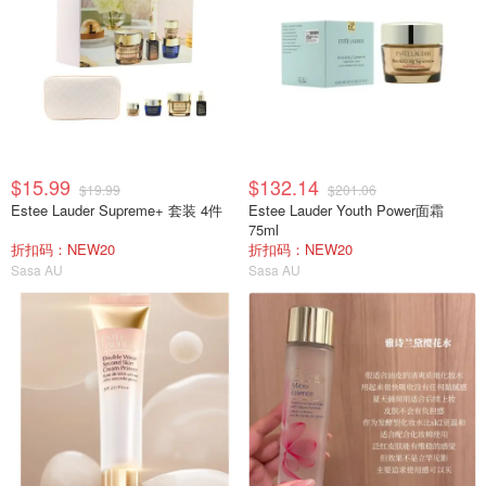
$15.99
$132.14
$19.99
$201.06
Estee Lauder Supreme+ 套装 4件
Estee Lauder Youth Power面霜
75ml
折扣码：NEW20
折扣码：NEW20
Sasa AU
Sasa AU