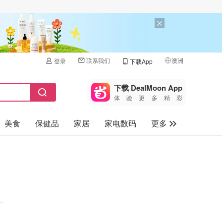
联系我们
澳洲
登录
下载App
🇺🇸
美国
下载 DealMoon App
体验更多精彩
🇨🇳
中国
美食
保健品
家居
家电数码
更多
🇨🇦
加拿大
🇬🇧
汽车
英国
旅游
🇩🇪
德国
母婴儿童
🇫🇷
法国
🇮🇹
意大利