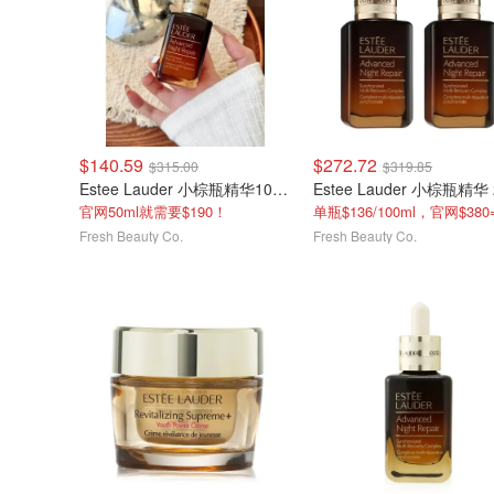
$140.59
$272.72
$315.00
$319.85
Estee Lauder 小棕瓶精华100ml/3.4oz
官网50ml就需要$190！
Fresh Beauty Co.
Fresh Beauty Co.