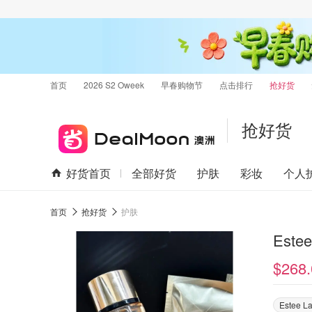
首页
2026 S2 Oweek
早春购物节
点击排行
抢好货
抢好货
好货首页
全部好货
护肤
彩妆
个人
首页
抢好货
护肤
Est
$268.
Estee L