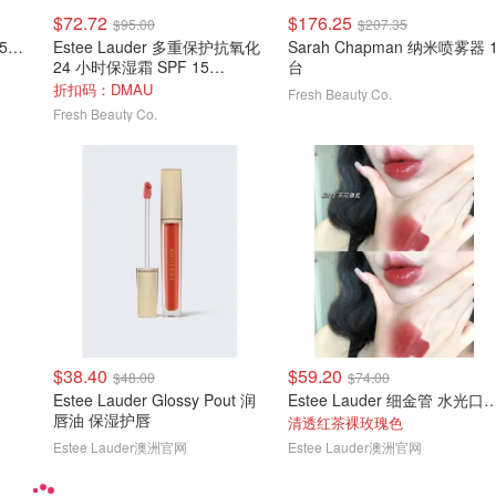
$72.72
$176.25
$95.00
$207.35
Estee Lauder 小棕瓶精华 50ml/1.7oz
Estee Lauder 多重保护抗氧化
Sarah Chapman 纳米喷雾器 
24 小时保湿霜 SPF 15
台
50ml/1.7oz
折扣码：DMAU
Fresh Beauty Co.
Fresh Beauty Co.
$38.40
$59.20
$48.00
$74.00
Estee Lauder Glossy Pout 润
Estee Lauder 细金管 水光口
唇油 保湿护唇
清透红茶裸玫瑰色
Estee Lauder澳洲官网
Estee Lauder澳洲官网