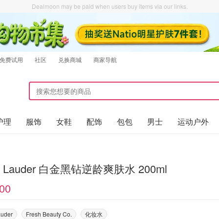
Dealmoon may be paid when users buy items via our links.
免费试用
社区
兑换商城
商家导航
护理
服饰
女鞋
配饰
包包
男士
运动户外
ee Lauder 白金黑钻逆龄爽肤水 200ml
00
auder
Fresh Beauty Co.
化妆水