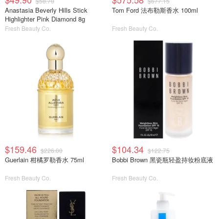
$58.70
$677.15
Anastasia Beverly Hills Stick
Tom Ford 法布勒斯香水 100ml
Highlighter Pink Diamond 8g
Fresh Beauty Co.
Fresh Beauty Co.
$159.46
$104.34
$226.00
$122.75
Guerlain 柑橘罗勒香水 75ml
Bobbi Brown 黑瓷瓶轻盈持妆粉底液
Fresh Beauty Co.
Fresh Beauty Co.