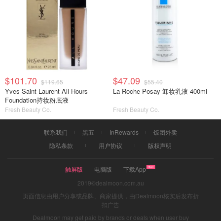
$101.70
$47.09
$119.65
$55.40
Yves Saint Laurent All Hours
La Roche Posay 卸妆乳液 400ml
Foundation持妆粉底液
Fresh Beauty Co.
Fresh Beauty Co.
联系我们
黑五
InRewards
饭团外卖
隐私条款
用户协议
版权声明
触屏版
电脑版
下载App
2019©dealmoon.com.au
页面信息由用户分享或品牌、商家提供，由Dealmoon核实后发布折
扣广告
Dealmoon may get paid by brands or deals when user buy