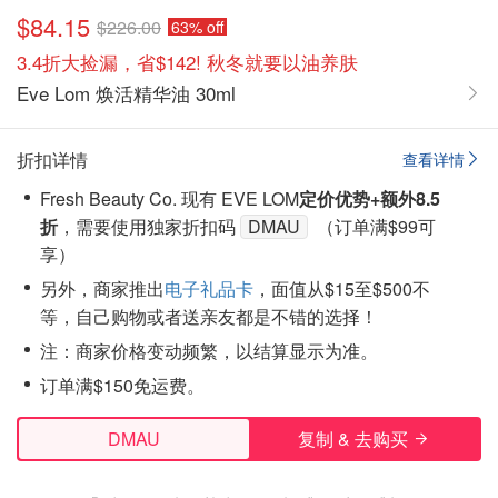
$84.15
$226.00
63% off
3.4折大捡漏，省$142! 秋冬就要以油养肤
Eve Lom 焕活精华油 30ml
折扣详情
查看详情
Fresh Beauty Co. 现有 EVE LOM
定价优势+额外8.5
折
，需要使用独家折扣码
DMAU
（订单满$99可
享）
另外，商家推出
电子礼品卡
，面值从$15至$500不
等，自己购物或者送亲友都是不错的选择！
注：商家价格变动频繁，以结算显示为准。
订单满$150免运费。
DMAU
复制 & 去购买