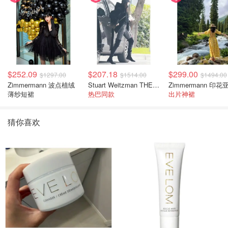
$252.09
$207.18
$299.00
$1297.00
$1514.00
$1494.00
Zimmermann 波点植绒
Stuart Weitzman THE OUTNET 麂皮过膝靴 黑色
薄纱短裙
热巴同款
出片神裙
猜你喜欢