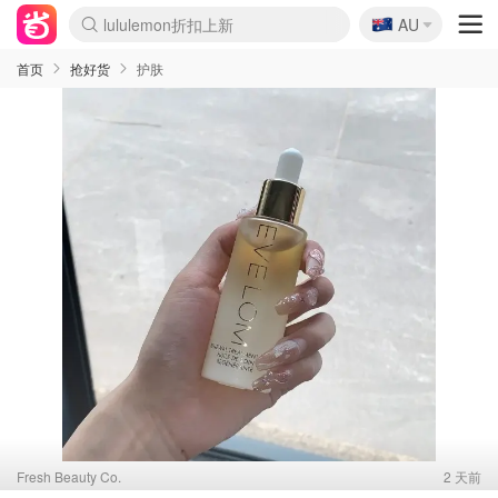
lululemon折扣上新
🇦🇺
AU
Sasa美妆护肤3.5折
SSENSE年中2.5折
FreshBeauty好价汇总
Cettire降价+叠9折
WWS Coles超市实拍
viagogo二手票捡漏
Myer超级周末
The Outnet奢牌1折起
David Jones 3折起
Flannels大牌1折
Perfumes Club护肤1折
AMIRO面罩$251
Amazon折扣汇总
eToro入金$200送$50
Amazon数码好物
ICONIC本周7.5折
ThedoubleF高奢地板价
Moose Knuckles 6折
丝芙兰5折起
EUFY摄像头$98
Selenichast首饰2折
Trip机票酒店促销
YSL送5件彩妆礼
Amazon家居好物
Amazon美妆护肤
雅漾大喷$8
过敏原检测盒$33
伊索独家赠50ml沐浴露
科颜氏高保湿面霜$29
SEALIFE海洋馆门票6折
丝塔芙大白罐$16
订阅Newsletter送香薰
Cult Beauty 6.8折
Harrods圣诞日历$525
LN-CC奢牌私促3折
d'Alba空姐喷雾$16
EVE LOM套装£56
Bernardelli独家4折
Adore Beauty 6折起
CT圣诞日历
Mytheresa奢品2.7折
Luxury Escapes 9折
Currentbody美容仪$881
MOON Garden Live
Roborock扫地机$649
Tingo Life水杯$24
Valentino官网5折
CR洗护套装$23
修丽可4件套$159
Myer彩妆2件7折
GANNI官网4.5折
Stylevana韩妆4折
Tessabit高奢8.5折
OGX洗发水$11
Amazon阿德莱德次日达
卡诗8.5折+赠礼
Philips Hue灯具8折
首页
抢好货
护肤
Fresh Beauty Co.
2 天前