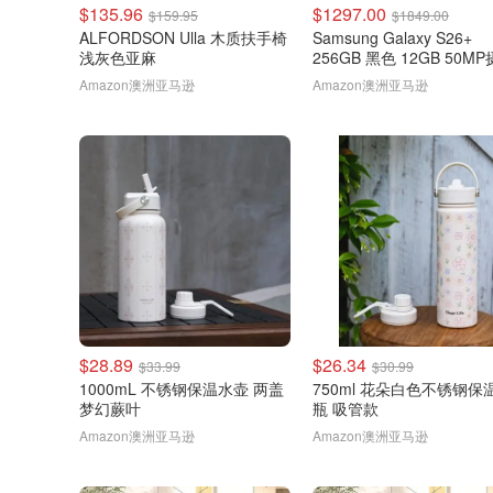
$135.96
$1297.00
$159.95
$1849.00
ALFORDSON Ulla 木质扶手椅
Samsung Galaxy S26+
浅灰色亚麻
256GB 黑色 12GB 50M
头
Amazon澳洲亚马逊
Amazon澳洲亚马逊
$28.89
$26.34
$33.99
$30.99
1000mL 不锈钢保温水壶 两盖
750ml 花朵白色不锈钢保
梦幻蕨叶
瓶 吸管款
Amazon澳洲亚马逊
Amazon澳洲亚马逊