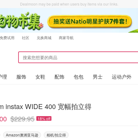
Dealmoon may be paid when users buy items via our links.
免费试用
社区
兑换商城
商家导航
护理
服饰
女鞋
配饰
包包
男士
运动户外
film instax WIDE 400 宽幅拍立得
00
$229.95
18% off
Amazon澳洲亚马逊
相机/拍立得