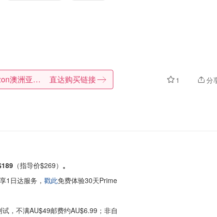
Amazon澳洲亚马逊
直达购买链接
1
分
$189
（指导价$269）
。
享1日达服务，
戳此
免费体验30天Prime
试，不满AU$49邮费约AU$6.99；非自