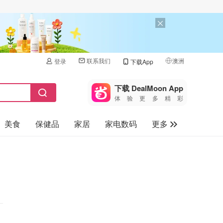
联系我们
澳洲
登录
下载App
🇺🇸
美国
下载 DealMoon App
体验更多精彩
🇨🇳
中国
美食
保健品
家居
家电数码
更多
🇨🇦
加拿大
🇬🇧
汽车
英国
旅游
🇩🇪
德国
母婴儿童
🇫🇷
法国
🇮🇹
意大利