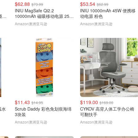
$62.88
$53.54
$73.99
$62.99
INIU MagSafe Qi2.2
INIU 10000mAh 45W 便携移
P摄像
10000mAh 磁吸移动电源 25W
动电源 粉色
棕色
Amazon澳洲亚马逊
Amazon澳洲亚马逊
$11.43
$119.00
$14.95
$169.00
温水
Scrub Daddy 彩色免划痕海绵
CYKOV 高背人体工学办公椅
3块装
可翻扶手
Amazon澳洲亚马逊
Amazon澳洲亚马逊