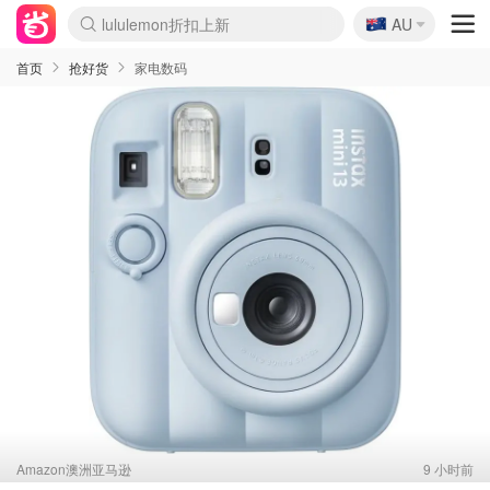
🇦🇺
Sasa美妆护肤3.5折
AU
lululemon折扣上新
SSENSE年中3折
FreshBeauty好价汇总
Cettire降价+叠9折
WWS Coles超市实拍
viagogo二手票捡漏
Myer超级周末1折
The Outnet奢牌1折起
David Jones 3折起
Flannels大牌1折
Perfumes Club护肤1折
AMIRO返校季6.2折
Amazon折扣汇总
eToro入金$200送$50
Amazon数码好物
ICONIC本周7.5折
ThedoubleF高奢地板价
Moose Knuckles 6折
丝芙兰5折起
EUFY官网3.7折起
Selenichast首饰2折
Trip机票酒店促销
YSL送5件彩妆礼
Amazon家居好物
Amazon美妆护肤
雅漾大喷$8
过敏原检测盒$33
伊索独家赠50ml沐浴露
科颜氏清仓3折
SEALIFE海洋馆门票6折
丝塔芙大白罐$16
订阅Newsletter送香薰
Cult Beauty 6.8折
Harrods圣诞日历2.3折
LN-CC奢牌私促3折
d'Alba空姐喷雾$16
EVE LOM套装逆天2折
Bernardelli独家4折
Adore Beauty 6折起
CT圣诞日历
Mytheresa奢品2.7折
Luxury Escapes 9折
Currentbody美容仪9折
MOON Garden Live
Roborock扫地机3.7折
Tingo Life水杯$24
Valentino官网5折
CR洗发护发6.3折
修丽可套装7.4折
Myer彩妆2件7折
GANNI官网4.5折
Stylevana韩妆4折
Tessabit高奢8.5折
OGX洗护4折
Amazon阿德莱德次日达
卡诗8.5折+赠礼
Philips Hue灯具8折
首页
抢好货
家电数码
Amazon澳洲亚马逊
9 小时前