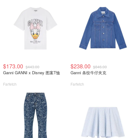
$173.00
$238.00
$443.00
$846.00
Ganni GANNI x Disney 图案T恤
Ganni 条纹牛仔夹克
Farfetch
Farfetch