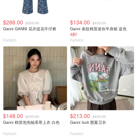
$288.00
$134.00
$656.00
$433.00
Ganni GANNI 花卉提花牛仔裤
Ganni 条纹棉质迷你半身裙 蓝色
3折!
Farfetch
Farfetch
$148.00
$213.00
$295.00
$425.00
Ganni 棉质泡泡袖系带上衣 白色
Ganni Isoli 图案卫衣
Farfetch
Farfetch