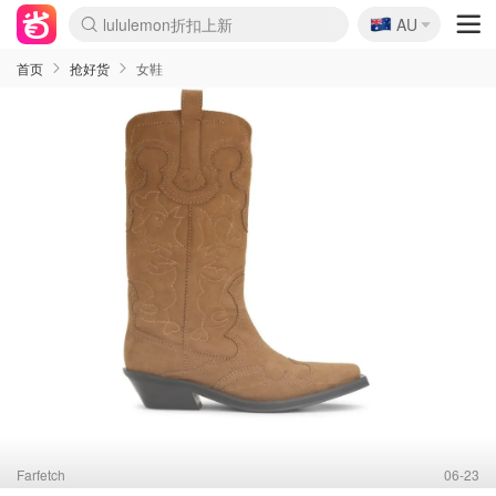
🇦🇺
Sasa美妆护肤3.5折
AU
SSENSE年中3折
FreshBeauty好价汇总
Cettire降价+叠9折
Farfetch折上8折
WWS Coles超市实拍
viagogo二手票捡漏
Myer清仓1折起
The Outnet奢牌1折起
David Jones 3折起
Flannels大牌1折
Perfumes Club护肤1折
AMIRO返校季6.2折
Oweek抽奖送Airpods
Amazon折扣汇总
eToro入金$200送$50
Amazon数码好物
ICONIC本周7.5折
ThedoubleF高奢地板价
Moose Knuckles 6折
丝芙兰5折起
EUFY官网3.7折起
Selenichast首饰2折
Trip机票酒店促销
YSL送5件彩妆礼
Amazon家居好物
BIGBANG巡演开票
David Jones时尚3折
Amazon美妆护肤
雅漾大喷$8
过敏原检测盒$33
伊索独家赠50ml沐浴露
科颜氏清仓3折
SEALIFE海洋馆门票6折
丝塔芙大白罐$16
订阅Newsletter送香薰
Cult Beauty 6.8折
Harrods圣诞日历2.3折
LN-CC奢牌私促3折
d'Alba空姐喷雾$16
EVE LOM套装逆天2折
Bernardelli独家4折
Adore Beauty 6折起
CT圣诞日历
Mytheresa奢品2.7折
Luxury Escapes 9折
Currentbody美容仪9折
MOON Garden Live
ALLSAINTS美衣3折
Roborock扫地机3.7折
Tingo Life水杯$24
Valentino官网5折
CR洗发护发6.3折
首页
抢好货
女鞋
Farfetch
06-23