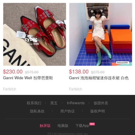
$230.00
$138.00
$575.00
$275.00
Ganni Wide Welt 扣带芭蕾鞋
Ganni 泡泡袖褶皱迷你连衣裙 白色
Farfetch
Farfetch
联系我们
黑五
InRewards
饭团外卖
隐私条款
用户协议
版权声明
触屏版
电脑版
下载App
2019©dealmoon.com.au