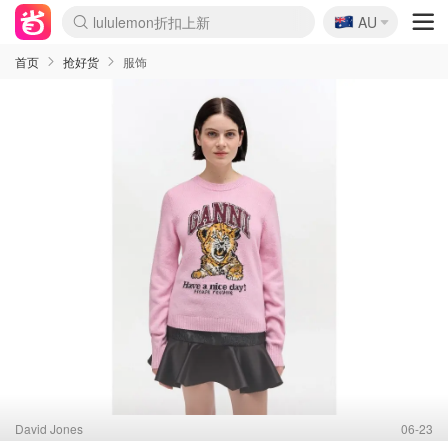
🇦🇺
lululemon折扣上新
AU
Sasa美妆护肤3.5折
SSENSE年中2.5折
FreshBeauty好价汇总
Cettire降价+叠9折
WWS Coles超市实拍
viagogo二手票捡漏
Myer超级周末
The Outnet奢牌1折起
David Jones 3折起
Flannels大牌1折
Perfumes Club护肤1折
AMIRO面罩$251
Amazon折扣汇总
eToro入金$200送$50
Amazon数码好物
ICONIC本周7.5折
ThedoubleF高奢地板价
Moose Knuckles 6折
丝芙兰5折起
EUFY摄像头$98
Selenichast首饰2折
Trip机票酒店促销
YSL送5件彩妆礼
Amazon家居好物
Amazon美妆护肤
雅漾大喷$8
过敏原检测盒$33
伊索独家赠50ml沐浴露
科颜氏高保湿面霜$29
SEALIFE海洋馆门票6折
丝塔芙大白罐$16
订阅Newsletter送香薰
Cult Beauty 6.8折
Harrods圣诞日历$525
LN-CC奢牌私促3折
d'Alba空姐喷雾$16
EVE LOM套装£56
Bernardelli独家4折
Adore Beauty 6折起
CT圣诞日历
Mytheresa奢品2.7折
Luxury Escapes 9折
Currentbody美容仪$881
MOON Garden Live
Roborock扫地机$649
Tingo Life水杯$24
Valentino官网5折
CR洗护套装$23
修丽可4件套$159
Myer彩妆2件7折
GANNI官网4.5折
Stylevana韩妆4折
Tessabit高奢8.5折
OGX洗发水$11
Amazon阿德莱德次日达
卡诗8.5折+赠礼
Philips Hue灯具8折
首页
抢好货
服饰
David Jones
06-23