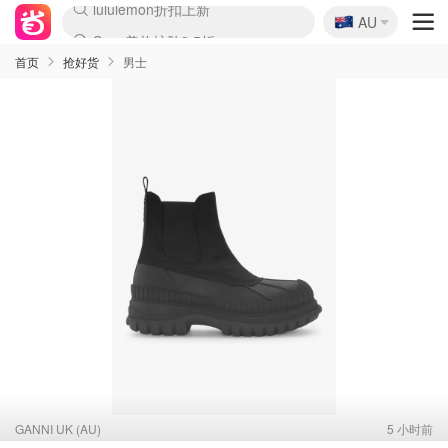
🇦🇺
Sasa美妆护肤3.5折
AU
lululemon折扣上新
SSENSE年中3折
FreshBeauty好价汇总
Cettire降价+叠9折
WWS Coles超市实拍
viagogo二手票捡漏
Myer超级周末1折
The Outnet奢牌1折起
David Jones 3折起
Flannels大牌1折
Perfumes Club护肤1折
AMIRO返校季6.2折
Amazon折扣汇总
eToro入金$200送$50
Amazon数码好物
ICONIC本周7.5折
ThedoubleF高奢地板价
Moose Knuckles 6折
丝芙兰5折起
EUFY官网3.7折起
Selenichast首饰2折
Trip机票酒店促销
YSL送5件彩妆礼
Amazon家居好物
Amazon美妆护肤
雅漾大喷$8
过敏原检测盒$33
伊索独家赠50ml沐浴露
科颜氏清仓3折
SEALIFE海洋馆门票6折
丝塔芙大白罐$16
订阅Newsletter送香薰
Cult Beauty 6.8折
Harrods圣诞日历2.3折
LN-CC奢牌私促3折
d'Alba空姐喷雾$16
EVE LOM套装逆天2折
Bernardelli独家4折
Adore Beauty 6折起
CT圣诞日历
Mytheresa奢品2.7折
Luxury Escapes 9折
Currentbody美容仪9折
MOON Garden Live
Roborock扫地机3.7折
Tingo Life水杯$24
Valentino官网5折
CR洗发护发6.3折
修丽可套装7.4折
Myer彩妆2件7折
GANNI官网4.5折
Stylevana韩妆4折
Tessabit高奢8.5折
OGX洗护4折
Amazon阿德莱德次日达
卡诗8.5折+赠礼
Philips Hue灯具8折
首页
抢好货
男士
GANNI UK (AU)
5 小时前