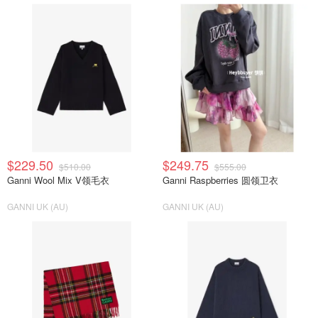
$229.50
$249.75
$510.00
$555.00
Ganni Wool Mix V领毛衣
Ganni Raspberries 圆领卫衣
GANNI UK (AU)
GANNI UK (AU)