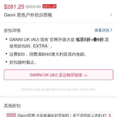
$281.25
$625.00
55% off
Ganni 黑色户外切尔西靴
折扣详情
查看详情
GANNI UK (AU) 现有 官网升级大促
低至5折+叠9折
,需
使用折扣码
EXTRA
。
运费$30，消费满$540澳大利亚境内免邮。
折扣随时截止。
GANNI UK (AU) 直达购买链接 →
Dealmoon may be paid when users buy items via our links.
其他折扣
Ganni官网 大促捡漏🚨好货加码！吴千语同款上衣$147
5