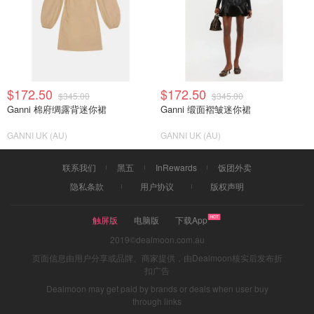
$172.50
$172.50
$345.00
$345.00
Ganni 棉府绸露背迷你裙
Ganni 缎面褶皱迷你裙
GANNI UK (AU)
GANNI UK (AU)
联系我们
黑五
InRewards
饭团外卖
隐私条款
用户协议
版权声明
触屏版
电脑版
下载App
2019©dealmoon.com.au
页面信息由用户分享或品牌、商家提供，由Dealmoon核实后发布折
扣广告
Dealmoon may get paid by brands or deals when user buy
through links