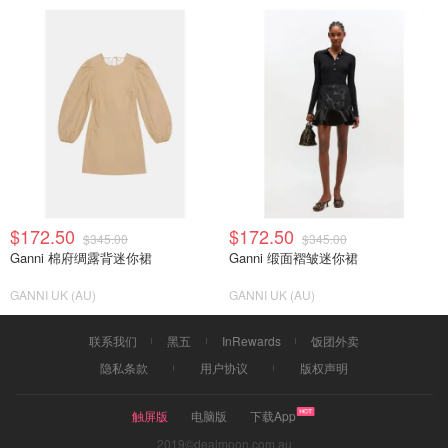
$172.50
$172.50
$345.00
$345.00
Ganni 棉府绸露背迷你裙
Ganni 缎面褶皱迷你裙
GANNI UK (AU)
GANNI UK (AU)
联系我们
黑五
InRewards
饭团外卖
隐私条款
用户协议
版权声明
触屏版
电脑版
下载App
2019©dealmoon.com.au