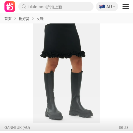
lululemon折扣上新
🇦🇺
Sasa美妆护肤3.5折
AU
SSENSE年中2.5折
FreshBeauty好价汇总
Cettire降价+叠9折
WWS Coles超市实拍
viagogo二手票捡漏
Myer超级周末
The Outnet奢牌1折起
David Jones 3折起
Flannels大牌1折
Perfumes Club护肤1折
AMIRO面罩$251
Amazon折扣汇总
eToro入金$200送$50
Amazon数码好物
ICONIC本周7.5折
ThedoubleF高奢地板价
Moose Knuckles 6折
丝芙兰5折起
EUFY摄像头$98
Selenichast首饰2折
Trip机票酒店促销
YSL送5件彩妆礼
Amazon家居好物
Amazon美妆护肤
雅漾大喷$8
过敏原检测盒$33
伊索独家赠50ml沐浴露
科颜氏高保湿面霜$29
SEALIFE海洋馆门票6折
丝塔芙大白罐$16
订阅Newsletter送香薰
Cult Beauty 6.8折
Harrods圣诞日历$525
LN-CC奢牌私促3折
d'Alba空姐喷雾$16
EVE LOM套装£56
Bernardelli独家4折
Adore Beauty 6折起
CT圣诞日历
Mytheresa奢品2.7折
Luxury Escapes 9折
Currentbody美容仪$881
MOON Garden Live
Roborock扫地机$649
Tingo Life水杯$24
Valentino官网5折
CR洗护套装$23
修丽可4件套$159
Myer彩妆2件7折
GANNI官网4.5折
Stylevana韩妆4折
Tessabit高奢8.5折
OGX洗发水$11
Amazon阿德莱德次日达
卡诗8.5折+赠礼
Philips Hue灯具8折
首页
抢好货
女鞋
GANNI UK (AU)
06-23