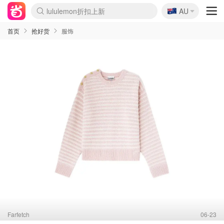
🇦🇺
lululemon折扣上新
AU
Sasa美妆护肤3.5折
SSENSE年中2.5折
FreshBeauty好价汇总
Cettire降价+叠9折
WWS Coles超市实拍
viagogo二手票捡漏
Myer折扣汇总
The Outnet奢牌1折起
David Jones 3折起
Flannels大牌1折
Perfumes Club护肤1折
AMIRO面罩$251
Amazon折扣汇总
eToro入金$200送$50
Amazon数码好物
ICONIC本周7.5折
ThedoubleF高奢地板价
Moose Knuckles 6折
EUFY摄像头$98
Selenichast首饰2折
Trip机票酒店促销
YSL送5件彩妆礼
Amazon家居好物
Amazon美妆护肤
雅漾大喷$8
过敏原检测盒$33
科颜氏高保湿面霜$29
SEALIFE海洋馆门票6折
丝塔芙大白罐$16
订阅Newsletter送香薰
Cult Beauty 6.8折
Harrods圣诞日历$525
LN-CC奢牌私促3折
d'Alba空姐喷雾$16
EVE LOM套装£56
Bernardelli独家4折
Adore Beauty 6折起
CT圣诞日历
Mytheresa奢品2.7折
Luxury Escapes 9折
Currentbody美容仪$881
MOON Garden Live
Roborock扫地机$649
Tingo Life水杯$24
Valentino官网5折
CR洗护套装$23
修丽可4件套$159
GANNI官网4.5折
Stylevana韩妆4折
Tessabit高奢8.5折
OGX洗发水$11
Amazon阿德莱德次日达
卡诗8.5折+赠礼
Philips Hue灯具8折
La Mer送8件礼值$529
首页
抢好货
服饰
Farfetch
06-23