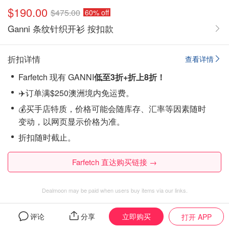
$190.00
$475.00
60% off
Ganni 条纹针织开衫 按扣款
折扣详情
查看详情
Farfetch 现有 GANNI
低至3折+折上8折！
✈️订单满$250澳洲境内免运费。
💰买手店特质，价格可能会随库存、汇率等因素随时
变动，以网页显示价格为准。
折扣随时截止。
Farfetch 直达购买链接 →
Dealmoon may be paid when users buy items via our links.
立即购买
Ganni
评论
的全部促销商品
分享
打开 APP