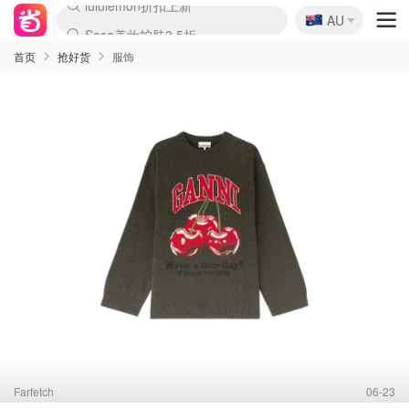
🇦🇺
Sasa美妆护肤3.5折
AU
lululemon折扣上新
SSENSE年中3折
FreshBeauty好价汇总
Cettire降价+叠9折
Farfetch折上8折
WWS Coles超市实拍
viagogo二手票捡漏
Myer清仓1折起
The Outnet奢牌1折起
David Jones 3折起
Flannels大牌1折
Perfumes Club护肤1折
AMIRO返校季6.2折
Oweek抽奖送Airpods
Amazon折扣汇总
eToro入金$200送$50
Amazon数码好物
ICONIC本周7.5折
ThedoubleF高奢地板价
Moose Knuckles 6折
丝芙兰5折起
EUFY官网3.7折起
Selenichast首饰2折
Trip机票酒店促销
YSL送5件彩妆礼
Amazon家居好物
BIGBANG巡演开票
David Jones时尚3折
Amazon美妆护肤
雅漾大喷$8
过敏原检测盒$33
伊索独家赠50ml沐浴露
科颜氏清仓3折
SEALIFE海洋馆门票6折
丝塔芙大白罐$16
订阅Newsletter送香薰
Cult Beauty 6.8折
Harrods圣诞日历2.3折
LN-CC奢牌私促3折
d'Alba空姐喷雾$16
EVE LOM套装逆天2折
Bernardelli独家4折
Adore Beauty 6折起
CT圣诞日历
Mytheresa奢品2.7折
Luxury Escapes 9折
Currentbody美容仪9折
卡诗9折+赠4件礼
MOON Garden Live
ALLSAINTS美衣3折
Roborock扫地机3.7折
Tingo Life水杯$24
Valentino官网5折
CR洗发护发6.3折
首页
抢好货
服饰
Farfetch
06-23