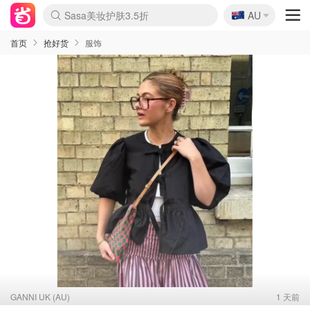
🇦🇺
Sasa美妆护肤3.5折
AU
lululemon本周上新
SSENSE年中3折
FreshBeauty好价汇总
Cettire降价+叠9折
Farfetch折上8折
WWS Coles超市实拍
viagogo二手票捡漏
Myer清仓1折起
The Outnet奢牌1折起
David Jones 3折起
Flannels大牌1折
Perfumes Club护肤1折
AMIRO返校季6.2折
Oweek抽奖送Airpods
Amazon折扣汇总
eToro入金$200送$50
Amazon数码好物
ICONIC本周7.5折
ThedoubleF高奢地板价
Moose Knuckles 6折
丝芙兰5折起
EUFY官网3.7折起
Selenichast首饰2折
Trip机票酒店促销
YSL送5件彩妆礼
Amazon家居好物
BIGBANG巡演开票
David Jones时尚3折
Amazon美妆护肤
雅漾大喷$8
过敏原检测盒$33
伊索独家赠50ml沐浴露
科颜氏送高保湿面霜
SEALIFE海洋馆门票6折
丝塔芙大白罐$16
订阅Newsletter送香薰
Cult Beauty 6.8折
Harrods圣诞日历2.3折
LN-CC奢牌私促3折
d'Alba空姐喷雾$16
EVE LOM套装逆天2折
Bernardelli独家4折
Adore Beauty 6折起
CT圣诞日历
Mytheresa奢品2.7折
首页
抢好货
服饰
GANNI UK (AU)
1 天前