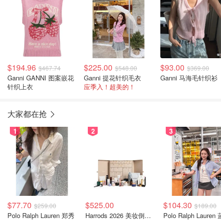
$194.96
$225.00
$93.00
$467.74
$548.00
$369.00
Ganni GANNI 图案嵌花
Ganni 提花针织毛衣
Ganni 马海毛针织衫
针织上衣
应季入！超美的！
大家都在抢
1
2
3
$77.70
$525.00
$104.30
$259.00
$189.00
Polo Ralph Lauren 郑秀
Harrods 2026 美妆倒数日历
Polo Ralph Lauren