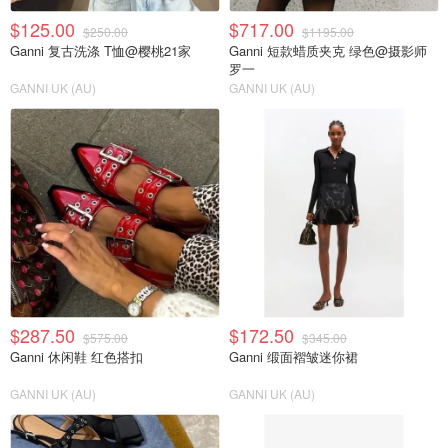
$125.00
$717.00
$250.00
$1195.00
Ganni 复古洗涤 T恤@樱桃21家
Ganni 短款蜡质夹克 绿色@摄影师
罗一
GANNI UK (AU)
GANNI UK (AU)
$287.50
$172.50
$575.00
$345.00
Ganni 休闲鞋 红色搭扣
Ganni 缎面褶皱迷你裙
GANNI UK (AU)
GANNI UK (AU)