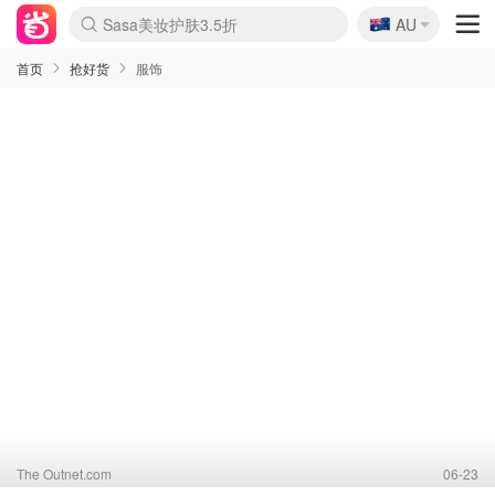
🇦🇺
Sasa美妆护肤3.5折
AU
lululemon折扣上新
SSENSE年中2.5折
FreshBeauty好价汇总
Cettire降价+叠9折
WWS Coles超市实拍
viagogo二手票捡漏
Myer折扣汇总
The Outnet奢牌1折起
David Jones 3折起
Flannels大牌1折
Perfumes Club护肤1折
AMIRO面罩$251
Amazon折扣汇总
eToro入金$200送$50
Amazon数码好物
ICONIC本周7.5折
ThedoubleF高奢地板价
Moose Knuckles 6折
EUFY摄像头$98
Selenichast首饰2折
Trip机票酒店促销
YSL送5件彩妆礼
Amazon家居好物
Amazon美妆护肤
雅漾大喷$8
过敏原检测盒$33
科颜氏高保湿面霜$29
SEALIFE海洋馆门票6折
丝塔芙大白罐$16
订阅Newsletter送香薰
Cult Beauty 6.8折
Harrods圣诞日历$525
LN-CC奢牌私促3折
d'Alba空姐喷雾$16
EVE LOM套装£56
Bernardelli独家4折
Adore Beauty 6折起
CT圣诞日历
Mytheresa奢品2.7折
Luxury Escapes 9折
Currentbody美容仪$881
MOON Garden Live
Roborock扫地机$649
Tingo Life水杯$24
Valentino官网5折
CR洗护套装$23
修丽可4件套$159
GANNI官网4.5折
Stylevana韩妆4折
Tessabit高奢8.5折
OGX洗发水$11
Amazon阿德莱德次日达
卡诗8.5折+赠礼
Philips Hue灯具8折
La Mer送8件礼值$529
首页
抢好货
服饰
The Outnet.com
06-23