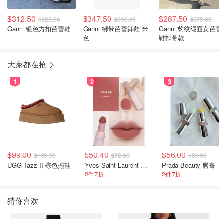
$312.50
$347.50
$287.50
$625.00
$695.00
$575.00
Ganni 银色方扣芭蕾鞋
Ganni 绑带芭蕾舞鞋 米
Ganni 豹纹缎面女芭
色
鞋扣带款
大家都在抢
1
2
3
$99.00
$50.40
$56.00
$199.99
$72.00
$80.00
UGG Tazz II 棕色拖鞋
Yves Saint Laurent 裸粉管
Prada Beauty 唇膏
2件7折
2件7折
猜你喜欢