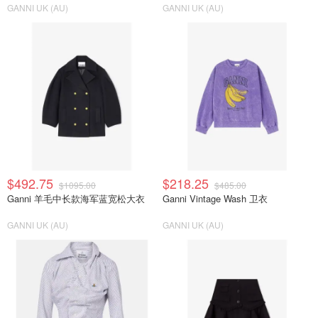
GANNI UK (AU)
GANNI UK (AU)
$492.75
$218.25
$1095.00
$485.00
Ganni 羊毛中长款海军蓝宽松大衣
Ganni Vintage Wash 卫衣
GANNI UK (AU)
GANNI UK (AU)