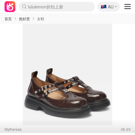
🇦🇺
Sasa美妆护肤3.5折
AU
lululemon折扣上新
SSENSE年中3折
FreshBeauty好价汇总
Cettire降价+叠9折
WWS Coles超市实拍
viagogo二手票捡漏
Myer超级周末1折
The Outnet奢牌1折起
David Jones 3折起
Flannels大牌1折
Perfumes Club护肤1折
AMIRO返校季6.2折
Amazon折扣汇总
eToro入金$200送$50
Amazon数码好物
ICONIC本周7.5折
ThedoubleF高奢地板价
Moose Knuckles 6折
丝芙兰5折起
EUFY官网3.7折起
Selenichast首饰2折
Trip机票酒店促销
YSL送5件彩妆礼
Amazon家居好物
Amazon美妆护肤
雅漾大喷$8
过敏原检测盒$33
伊索独家赠50ml沐浴露
科颜氏清仓3折
SEALIFE海洋馆门票6折
丝塔芙大白罐$16
订阅Newsletter送香薰
Cult Beauty 6.8折
Harrods圣诞日历2.3折
LN-CC奢牌私促3折
d'Alba空姐喷雾$16
EVE LOM套装逆天2折
Bernardelli独家4折
Adore Beauty 6折起
CT圣诞日历
Mytheresa奢品2.7折
Luxury Escapes 9折
Currentbody美容仪9折
MOON Garden Live
Roborock扫地机3.7折
Tingo Life水杯$24
Valentino官网5折
CR洗发护发6.3折
修丽可套装7.4折
Myer彩妆2件7折
GANNI官网4.5折
Stylevana韩妆4折
Tessabit高奢8.5折
OGX洗护4折
Amazon阿德莱德次日达
卡诗8.5折+赠礼
Philips Hue灯具8折
首页
抢好货
女鞋
Mytheresa
06-23