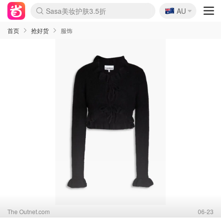
🇦🇺
Sasa美妆护肤3.5折
AU
lululemon折扣上新
SSENSE年中2.5折
FreshBeauty好价汇总
Cettire降价+叠9折
WWS Coles超市实拍
viagogo二手票捡漏
Myer超级周末
The Outnet奢牌1折起
David Jones 3折起
Flannels大牌1折
Perfumes Club护肤1折
AMIRO面罩$251
Amazon折扣汇总
eToro入金$200送$50
Amazon数码好物
ICONIC本周7.5折
ThedoubleF高奢地板价
Moose Knuckles 6折
丝芙兰5折起
EUFY摄像头$98
Selenichast首饰2折
Trip机票酒店促销
YSL送5件彩妆礼
Amazon家居好物
Amazon美妆护肤
雅漾大喷$8
过敏原检测盒$33
伊索独家赠50ml沐浴露
科颜氏高保湿面霜$29
SEALIFE海洋馆门票6折
丝塔芙大白罐$16
订阅Newsletter送香薰
Cult Beauty 6.8折
Harrods圣诞日历$525
LN-CC奢牌私促3折
d'Alba空姐喷雾$16
EVE LOM套装£56
Bernardelli独家4折
Adore Beauty 6折起
CT圣诞日历
Mytheresa奢品2.7折
Luxury Escapes 9折
Currentbody美容仪$881
MOON Garden Live
Roborock扫地机$649
Tingo Life水杯$24
Valentino官网5折
CR洗护套装$23
修丽可4件套$159
Myer彩妆2件7折
GANNI官网4.5折
Stylevana韩妆4折
Tessabit高奢8.5折
OGX洗发水$11
Amazon阿德莱德次日达
卡诗8.5折+赠礼
Philips Hue灯具8折
首页
抢好货
服饰
The Outnet.com
06-23