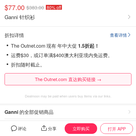
$77.00
$383.00
80% off
Ganni 针织衫
折扣详情
查看详情
The Outnet.com 现有 年中大促
1.5折起！
运费$30，或订单满$400澳大利亚境内免运费。
折扣随时截止。
The Outnet.com 直达购买链接 →
Dealmoon may be paid when users buy items via our links.
Ganni
的全部促销商品
The Outnet.com
的全部促销商品
立即购买
评论
分享
打开 APP