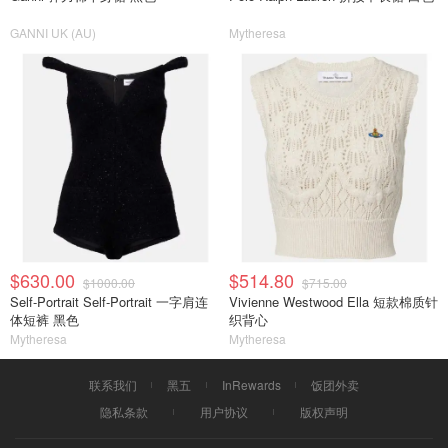
GANNI UK (AU)
Mytheresa
$630.00
$514.80
$1000.00
$715.00
Self-Portrait Self-Portrait 一字肩连
Vivienne Westwood Ella 短款棉质针
体短裤 黑色
织背心
Mytheresa
Mytheresa
联系我们
黑五
InRewards
饭团外卖
隐私条款
用户协议
版权声明