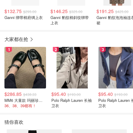
$132.75
$146.25
$191.25
$295.00
$325.00
$425.00
Ganni 绑带棉府绸上衣
Ganni 豹纹棉斜纹绑带
Ganni 豹纹泡泡袖连
上衣
裙
大家都在抢
1
2
3
$286.85
$95.40
$95.40
$438.33
$193.00
$193.00
MM6 大童款 玛丽珍鞋 黑色
Polo Ralph Lauren 长袖
Polo Ralph Lauren 长袖
36、38、39都有！
卫衣
卫衣
猜你喜欢