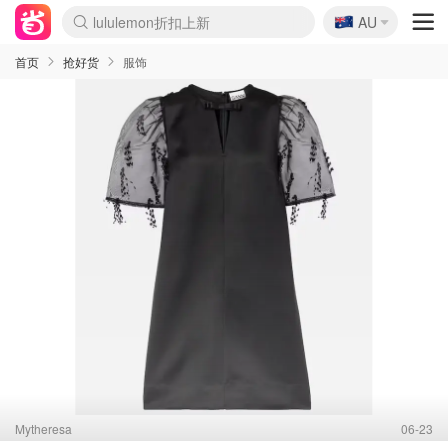
🇦🇺
Sasa美妆护肤3.5折
AU
lululemon折扣上新
SSENSE年中2.5折
FreshBeauty好价汇总
Cettire降价+叠9折
WWS Coles超市实拍
viagogo二手票捡漏
Myer折扣汇总
The Outnet奢牌1折起
David Jones 3折起
Flannels大牌1折
Perfumes Club护肤1折
AMIRO面罩$251
Amazon折扣汇总
Amazon数码好物
ThedoubleF高奢地板价
Moose Knuckles 6折
EUFY摄像头$98
Selenichast首饰2折
悉尼-墨尔本机票$29
Amazon家居好物
Amazon美妆护肤
雅漾大喷$8
过敏原检测盒$33
科颜氏高保湿面霜$29
SEALIFE海洋馆门票6折
丝塔芙大白罐$16
订阅Newsletter送香薰
Harrods圣诞日历$525
LN-CC奢牌私促
d'Alba空姐喷雾$16
EVE LOM套装£56
Bernardelli独家4折
Adore Beauty 6折起
Mytheresa奢品2.7折
Currentbody美容仪$881
MOON Garden Live
CR洗护套装$23
GANNI官网4.5折
Stylevana韩妆4折
Tessabit高奢8.5折
OGX洗发水$11
Amazon阿德莱德次日达
卡诗8.5折+赠礼
Philips Hue灯具8折
La Mer送8件礼值$529
始祖鸟 石头岛 8折
雅诗兰黛7.5折+赠礼
祖玛珑赠5件礼
惊❗️修丽可赠42ml精华
Loewe/BBR高奢8折
黑五价❗阿玛尼全场8折
Crocs洞洞鞋$36
A王情侣卫衣推荐
三星4K智能电视$664
倩碧7.5折+赠$110礼
Bobbi Brown 8折+赠礼
M.A.C 7.5折+赠彩妆套装
首页
抢好货
服饰
Mytheresa
06-23