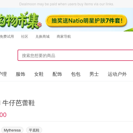
Dealmoon may be paid when users buy items via our links.
免费试用
社区
兑换商城
商家导航
护理
服饰
女鞋
配饰
包包
男士
运动户外
ni 牛仔芭蕾鞋
00
Mytheresa
平底鞋