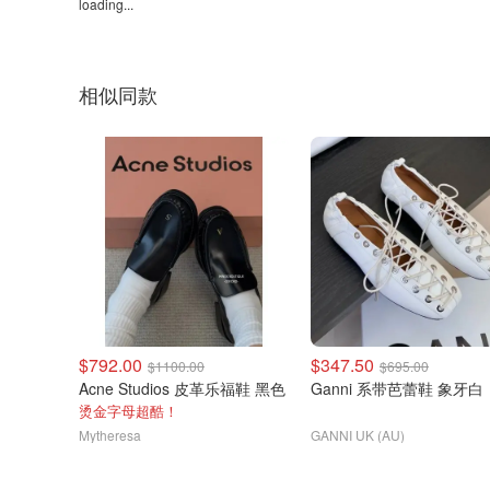
loading...
相似同款
$792.00
$347.50
$1100.00
$695.00
Acne Studios 皮革乐福鞋 黑色
Ganni 系带芭蕾鞋 象牙白
烫金字母超酷！
Mytheresa
GANNI UK (AU)