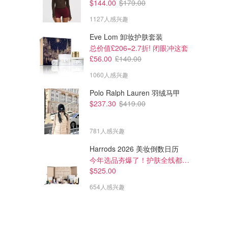
$144.00
$179.00
1127人感兴趣
Eve Lom 卸妆护肤套装
总价值£206=2.7折! 闭眼冲这套
£56.00
£140.00
1060人感兴趣
Polo Ralph Lauren 羽绒马甲
$237.30
$419.00
781人感兴趣
Harrods 2026 美妆倒数日历
今年选品夯爆了！护肤全线都很绝
$525.00
654人感兴趣