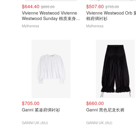
$644.40
$507.60
$895.00
$705.00
Vivienne Westwood Vivienne
Vivienne Westwood Orb
Westwood Sunday 棉质束身上
棉府绸衬衫
衣
Mytheresa
Mytheresa
$705.00
$660.00
Ganni 紧凑府绸衬衫
Ganni 黑色尼龙长裤
GANNI UK (AU)
GANNI UK (AU)