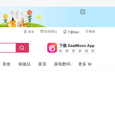
联系我们
澳洲
登录
下载App
🇺🇸
美国
下载 DealMoon App
体验更多精彩
🇨🇳
中国
美食
保健品
家居
家电数码
更多
🇨🇦
加拿大
🇬🇧
汽车
英国
旅游
🇩🇪
德国
母婴儿童
🇫🇷
法国
🇮🇹
意大利