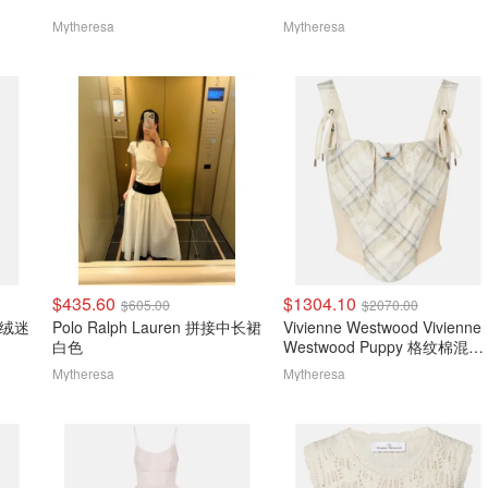
Mytheresa
Mytheresa
$435.60
$1304.10
$605.00
$2070.00
天鹅绒迷
Polo Ralph Lauren 拼接中长裙
Vivienne Westwood Vivienne
白色
Westwood Puppy 格纹棉混纺
上衣
Mytheresa
Mytheresa