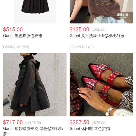
$515.00
$125.00
$250.00
Ganni 黑色棉质连衣裙
Ganni 复古洗涤 T恤@樱桃21家
GANNI UK (AU)
GANNI UK (AU)
$717.00
$287.50
$1195.00
$575.00
Ganni 短款蜡质夹克 绿色@摄影师
Ganni 休闲鞋 红色搭扣
罗一