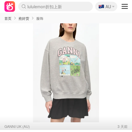
🇦🇺
Sasa美妆护肤3.5折
AU
lululemon折扣上新
SSENSE年中2.5折
FreshBeauty好价汇总
Cettire降价+叠9折
WWS Coles超市实拍
viagogo二手票捡漏
Myer超级周末
The Outnet奢牌1折起
David Jones 3折起
Flannels大牌1折
Perfumes Club护肤1折
AMIRO面罩$251
Amazon折扣汇总
eToro入金$200送$50
Amazon数码好物
ICONIC本周7.5折
ThedoubleF高奢地板价
Moose Knuckles 6折
丝芙兰5折起
EUFY摄像头$98
Selenichast首饰2折
Trip机票酒店促销
YSL送5件彩妆礼
Amazon家居好物
Amazon美妆护肤
雅漾大喷$8
过敏原检测盒$33
伊索独家赠50ml沐浴露
科颜氏高保湿面霜$29
SEALIFE海洋馆门票6折
丝塔芙大白罐$16
订阅Newsletter送香薰
Cult Beauty 6.8折
Harrods圣诞日历$525
LN-CC奢牌私促3折
d'Alba空姐喷雾$16
EVE LOM套装£56
Bernardelli独家4折
Adore Beauty 6折起
CT圣诞日历
Mytheresa奢品2.7折
Luxury Escapes 9折
Currentbody美容仪$881
MOON Garden Live
Roborock扫地机$649
Tingo Life水杯$24
Valentino官网5折
CR洗护套装$23
修丽可4件套$159
Myer彩妆2件7折
GANNI官网4.5折
Stylevana韩妆4折
Tessabit高奢8.5折
OGX洗发水$11
Amazon阿德莱德次日达
卡诗8.5折+赠礼
Philips Hue灯具8折
首页
抢好货
服饰
GANNI UK (AU)
3 天前