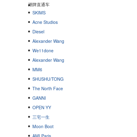
潮牌直通车
SKIMS
Acne Studios
Diesel
Alexander Wang
We11done
Alexander Wang
MM6
SHUSHU/TONG
The North Face
GANNI
OPEN YY
三宅一生
Moon Boot
AMI Paris