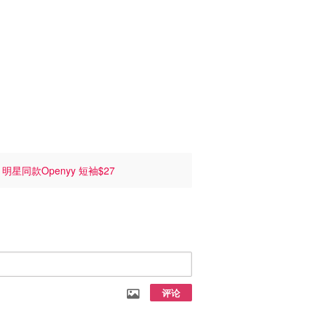
6
明星同款Openyy 短袖$27
评论