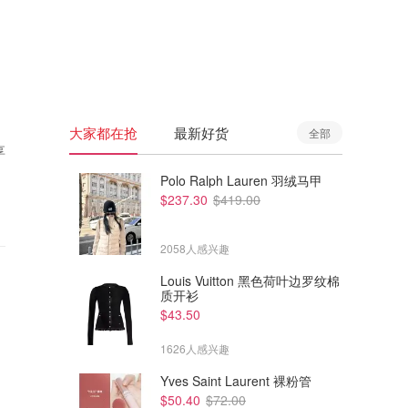
🇦🇺
澳洲
🇳🇿
新西兰
大家都在抢
最新好货
全部
享
Polo Ralph Lauren 羽绒马甲
$237.30
$419.00
2058人感兴趣
Louis Vuitton 黑色荷叶边罗纹棉
质开衫
$43.50
1626人感兴趣
Yves Saint Laurent 裸粉管
$50.40
$72.00