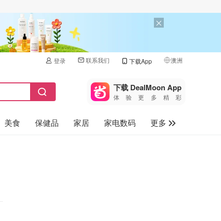
联系我们
澳洲
登录
下载App
🇺🇸
美国
下载 DealMoon App
体验更多精彩
🇨🇳
中国
美食
保健品
家居
家电数码
更多
🇨🇦
加拿大
🇬🇧
汽车
英国
旅游
🇩🇪
德国
母婴儿童
🇫🇷
法国
🇮🇹
意大利