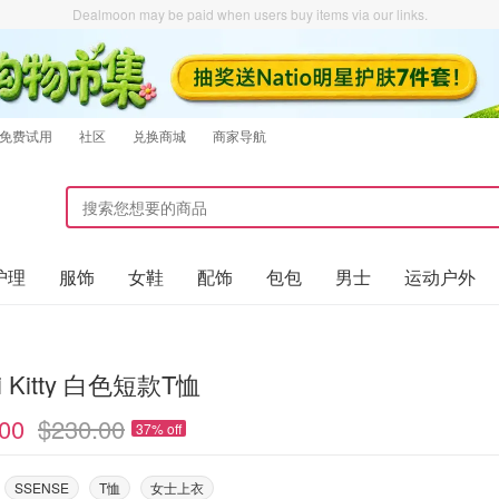
Dealmoon may be paid when users buy items via our links.
免费试用
社区
兑换商城
商家导航
护理
服饰
女鞋
配饰
包包
男士
运动户外
i Kitty 白色短款T恤
00
$230.00
37% off
SSENSE
T恤
女士上衣