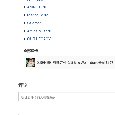
ANINE BING
Marine Serre
Salomon
Amina Muaddi
OUR LEGACY
全部详情：
SSENSE 潮牌好价 3折起🔥We11done长袖$17
评论