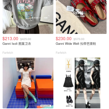
$213.00
$230.00
$425.00
$575.00
Ganni Isoli 图案卫衣
Ganni Wide Welt 扣带芭蕾鞋
Farfetch
Farfetch