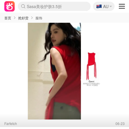
🇦🇺
Sasa美妆护肤3.5折
AU
lululemon本周上新
SSENSE年中3折
FreshBeauty好价汇总
Cettire降价+叠9折
Farfetch折上8折
WWS Coles超市实拍
viagogo二手票捡漏
Myer清仓1折起
The Outnet奢牌1折起
David Jones 3折起
Flannels大牌1折
Perfumes Club护肤1折
AMIRO返校季6.2折
Oweek抽奖送Airpods
Amazon折扣汇总
eToro入金$200送$50
Amazon数码好物
ICONIC本周7.5折
ThedoubleF高奢地板价
Moose Knuckles 6折
丝芙兰5折起
EUFY官网3.7折起
Selenichast首饰2折
Trip机票酒店促销
YSL送5件彩妆礼
Amazon家居好物
BIGBANG巡演开票
David Jones时尚3折
Amazon美妆护肤
雅漾大喷$8
过敏原检测盒$33
伊索独家赠50ml沐浴露
科颜氏送高保湿面霜
CW药房打折海报
SEALIFE海洋馆门票6折
丝塔芙大白罐$16
订阅Newsletter送香薰
Cult Beauty 6.8折
Harrods圣诞日历2.3折
LN-CC奢牌私促3折
d'Alba空姐喷雾$16
EVE LOM套装逆天2折
Bernardelli独家4折
Adore Beauty 6折起
CT圣诞日历
Mytheresa奢品2.7折
首页
抢好货
服饰
Farfetch
06-23