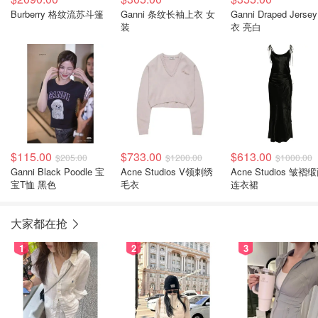
Burberry 格纹流苏斗篷
Ganni 条纹长袖上衣 女
Ganni Draped Jerse
装
衣 亮白
$115.00
$733.00
$613.00
$205.00
$1200.00
$1000.00
Ganni Black Poodle 宝
Acne Studios V领刺绣
Acne Studios 皱褶
宝T恤 黑色
毛衣
连衣裙
大家都在抢
1
2
3