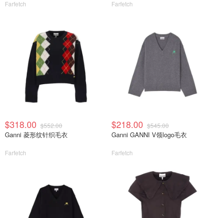
Farfetch
Farfetch
$318.00
$218.00
$552.00
$545.00
Ganni 菱形纹针织毛衣
Ganni GANNI V领logo毛衣
Farfetch
Farfetch