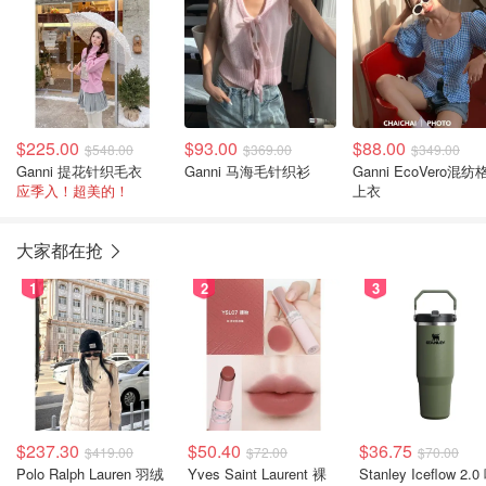
$225.00
$93.00
$88.00
$548.00
$369.00
$349.00
Ganni 提花针织毛衣
Ganni 马海毛针织衫
Ganni EcoVero混纺
应季入！超美的！
上衣
大家都在抢
1
2
3
$237.30
$50.40
$36.75
$419.00
$72.00
$70.00
Polo Ralph Lauren 羽绒
Yves Saint Laurent 裸
Stanley Iceflow 2.0 吸