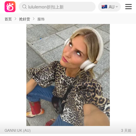
lululemon折扣上新
🇦🇺
Sasa美妆护肤3.5折
AU
SSENSE年中2.5折
FreshBeauty好价汇总
Cettire降价+叠9折
WWS Coles超市实拍
viagogo二手票捡漏
Myer超级周末
The Outnet奢牌1折起
David Jones 3折起
Flannels大牌1折
Perfumes Club护肤1折
AMIRO面罩$251
Amazon折扣汇总
eToro入金$200送$50
Amazon数码好物
ICONIC本周7.5折
ThedoubleF高奢地板价
Moose Knuckles 6折
丝芙兰5折起
EUFY摄像头$98
Selenichast首饰2折
Trip机票酒店促销
YSL送5件彩妆礼
Amazon家居好物
Amazon美妆护肤
雅漾大喷$8
过敏原检测盒$33
伊索独家赠50ml沐浴露
科颜氏高保湿面霜$29
SEALIFE海洋馆门票6折
丝塔芙大白罐$16
订阅Newsletter送香薰
Cult Beauty 6.8折
Harrods圣诞日历$525
LN-CC奢牌私促3折
d'Alba空姐喷雾$16
EVE LOM套装£56
Bernardelli独家4折
Adore Beauty 6折起
CT圣诞日历
Mytheresa奢品2.7折
Luxury Escapes 9折
Currentbody美容仪$881
MOON Garden Live
Roborock扫地机$649
Tingo Life水杯$24
Valentino官网5折
CR洗护套装$23
修丽可4件套$159
Myer彩妆2件7折
GANNI官网4.5折
Stylevana韩妆4折
Tessabit高奢8.5折
OGX洗发水$11
Amazon阿德莱德次日达
卡诗8.5折+赠礼
Philips Hue灯具8折
首页
抢好货
服饰
GANNI UK (AU)
3 天前