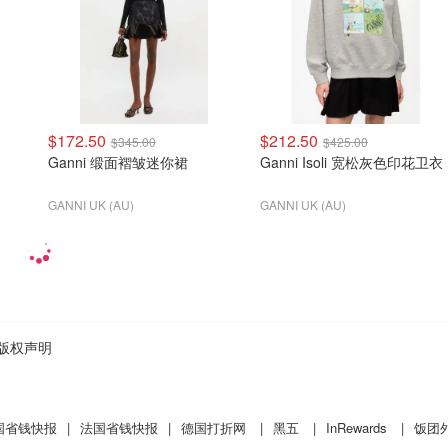
$172.50
$212.50
$345.00
$425.00
Ganni 缎面褶皱迷你裙
Ganni Isoli 宽松灰色印花卫衣
GANNI UK (AU)
GANNI UK (AU)
版权声明
国省钱快报
|
法国省钱快报
|
德国打折网
|
黑五
|
InRewards
|
饭团