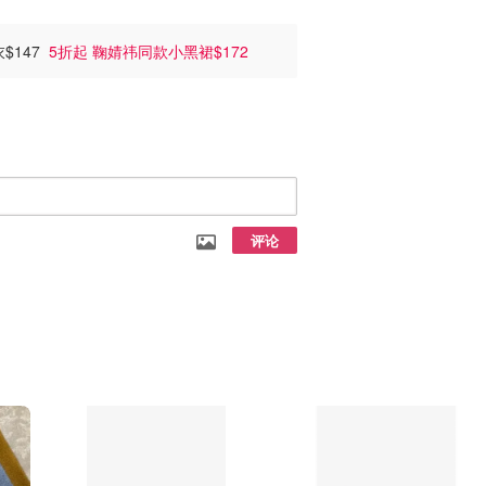
$147
5折起 鞠婧祎同款小黑裙$172
评论