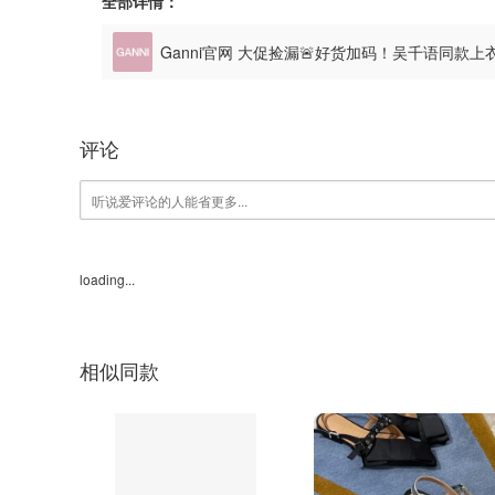
全部详情：
Ganni官网 大促捡漏🚨好货加码！吴千语同款上衣
评论
loading...
相似同款