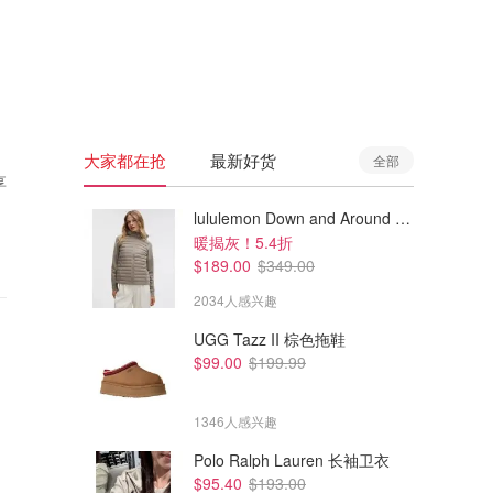
🇦🇺
澳洲
🇳🇿
新西兰
大家都在抢
最新好货
全部
享
lululemon Down and Around 羽绒夹克
暖揭灰！5.4折
$189.00
$349.00
2034人感兴趣
UGG Tazz II 棕色拖鞋
$99.00
$199.99
1346人感兴趣
Polo Ralph Lauren 长袖卫衣
$95.40
$193.00