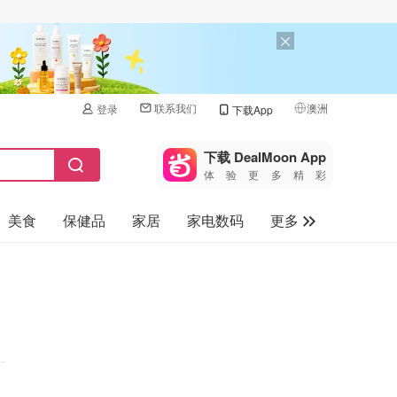
联系我们
澳洲
登录
下载App
🇺🇸
美国
下载 DealMoon App
体验更多精彩
🇨🇳
中国
美食
保健品
家居
家电数码
更多
🇨🇦
加拿大
🇬🇧
汽车
英国
旅游
🇩🇪
德国
母婴儿童
🇫🇷
法国
🇮🇹
意大利