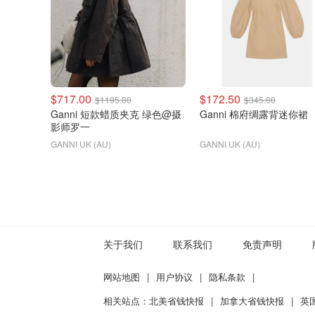
$717.00
$172.50
$1195.00
$345.00
Ganni 短款蜡质夹克 绿色@摄
Ganni 棉府绸露背迷你裙
影师罗一
GANNI UK (AU)
GANNI UK (AU)
关于我们
联系我们
免责声明
网站地图
|
用户协议
|
隐私条款
|
相关站点：
北美省钱快报
|
加拿大省钱快报
|
英