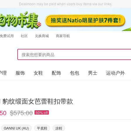
Dealmoon may be paid when users buy items via our links.
免费试用
社区
兑换商城
商家导航
护理
服饰
女鞋
配饰
包包
男士
运动户外
ni 豹纹缎面女芭蕾鞋扣带款
50
$575.00
50% off
GANNI UK (AU)
平底鞋
凉鞋