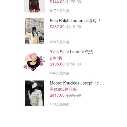
$144.00
$179.00
647人感兴趣
Polo Ralph Lauren 羽绒马甲
$237.30
$419.00
$312.50
$287.50
$625.00
$575.00
628人感兴趣
Ganni 搭扣暗橄榄芭蕾舞鞋
Ganni 芭蕾鞋
Yves Saint Laurent 气垫
GANNI UK (AU)
GANNI UK (AU)
2件7折
$105.00
$150.00
594人感兴趣
Moose Knuckles Josephine 拼接夹克
主体800蓬羽绒
$417.00
$695.00
470人感兴趣