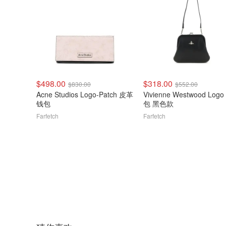
$498.00
$318.00
$830.00
$552.00
Acne Studios Logo-Patch 皮革
Vivienne Westwood Log
钱包
包 黑色款
Farfetch
Farfetch