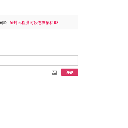
入同款
🎀封面程潇同款连衣裙$198
评论