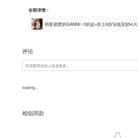
全部详情：
明星都爱的GANNI✨3折起+折上8折🚀低至$54
评论
loading...
相似同款