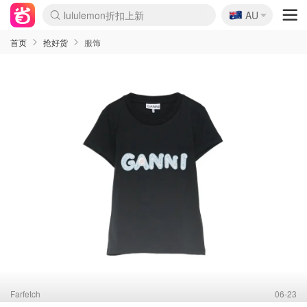
🇦🇺
lululemon折扣上新
AU
Sasa美妆护肤3.5折
SSENSE年中3折
FreshBeauty好价汇总
Cettire降价+叠9折
WWS Coles超市实拍
viagogo二手票捡漏
Myer超级周末1折
The Outnet奢牌1折起
David Jones 3折起
Flannels大牌1折
Perfumes Club护肤1折
AMIRO返校季6.2折
Amazon折扣汇总
eToro入金$200送$50
Amazon数码好物
ICONIC本周7.5折
ThedoubleF高奢地板价
Moose Knuckles 6折
丝芙兰5折起
EUFY官网3.7折起
Selenichast首饰2折
Trip机票酒店促销
YSL送5件彩妆礼
Amazon家居好物
Amazon美妆护肤
雅漾大喷$8
过敏原检测盒$33
伊索独家赠50ml沐浴露
科颜氏清仓3折
SEALIFE海洋馆门票6折
丝塔芙大白罐$16
订阅Newsletter送香薰
Cult Beauty 6.8折
Harrods圣诞日历2.3折
LN-CC奢牌私促3折
d'Alba空姐喷雾$16
EVE LOM套装逆天2折
Bernardelli独家4折
Adore Beauty 6折起
CT圣诞日历
Mytheresa奢品2.7折
Luxury Escapes 9折
Currentbody美容仪9折
MOON Garden Live
Roborock扫地机3.7折
Tingo Life水杯$24
Valentino官网5折
CR洗发护发6.3折
修丽可套装7.4折
Myer彩妆2件7折
GANNI官网4.5折
Stylevana韩妆4折
Tessabit高奢8.5折
OGX洗护4折
Amazon阿德莱德次日达
卡诗8.5折+赠礼
Philips Hue灯具8折
首页
抢好货
服饰
Farfetch
06-23