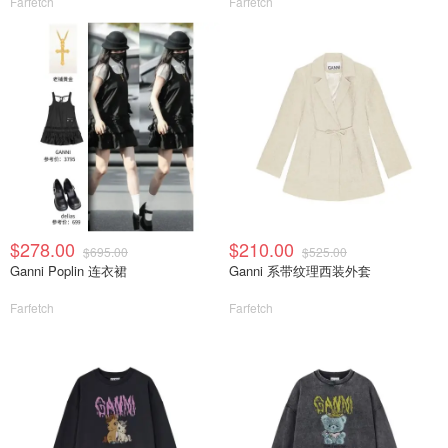
Farfetch
Farfetch
$278.00
$210.00
$695.00
$525.00
Ganni Poplin 连衣裙
Ganni 系带纹理西装外套
Farfetch
Farfetch