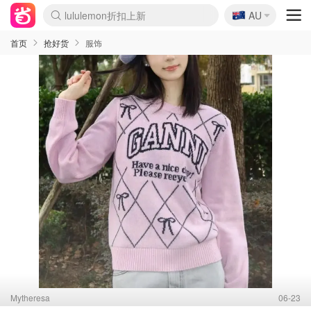
lululemon折扣上新
🇦🇺
Sasa美妆护肤3.5折
AU
SSENSE年中3折
FreshBeauty好价汇总
Cettire降价+叠9折
Farfetch折上8折
WWS Coles超市实拍
viagogo二手票捡漏
Myer清仓1折起
The Outnet奢牌1折起
David Jones 3折起
Flannels大牌1折
Perfumes Club护肤1折
AMIRO返校季6.2折
Oweek抽奖送Airpods
Amazon折扣汇总
eToro入金$200送$50
Amazon数码好物
ICONIC本周7.5折
ThedoubleF高奢地板价
Moose Knuckles 6折
丝芙兰5折起
EUFY官网3.7折起
Selenichast首饰2折
Trip机票酒店促销
YSL送5件彩妆礼
Amazon家居好物
BIGBANG巡演开票
David Jones时尚3折
Amazon美妆护肤
雅漾大喷$8
过敏原检测盒$33
伊索独家赠50ml沐浴露
科颜氏清仓3折
SEALIFE海洋馆门票6折
丝塔芙大白罐$16
订阅Newsletter送香薰
Cult Beauty 6.8折
Harrods圣诞日历2.3折
LN-CC奢牌私促3折
d'Alba空姐喷雾$16
EVE LOM套装逆天2折
Bernardelli独家4折
Adore Beauty 6折起
CT圣诞日历
Mytheresa奢品2.7折
Luxury Escapes 9折
Currentbody美容仪9折
MOON Garden Live
ALLSAINTS美衣3折
Roborock扫地机3.7折
Tingo Life水杯$24
Valentino官网5折
CR洗发护发6.3折
首页
抢好货
服饰
Mytheresa
06-23