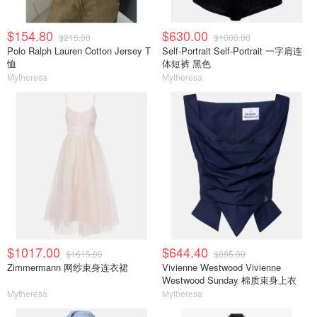
$154.80
$630.00
$215.00
$1000.00
Polo Ralph Lauren Cotton Jersey T
Self-Portrait Self-Portrait 一字肩连
恤
体短裤 黑色
Mytheresa
Mytheresa
$1017.00
$644.40
$1615.00
$895.00
Zimmermann 网纱束身连衣裙
Vivienne Westwood Vivienne
Westwood Sunday 棉质束身上衣
Mytheresa
Mytheresa