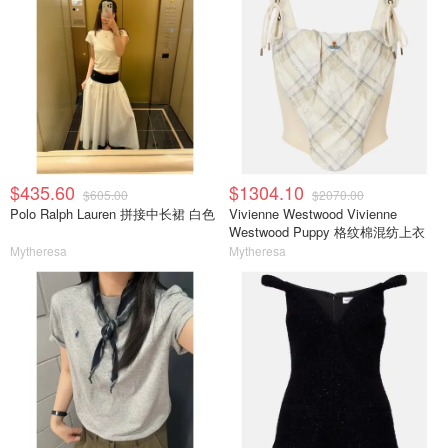
$435.60
$1304.10
$605.00
$2070.00
Polo Ralph Lauren 拼接中长裙 白色
Vivienne Westwood Vivienne
Westwood Puppy 格纹棉混纺上衣
Mytheresa
Mytheresa