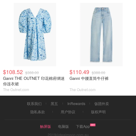
$108.52
$110.49
$388.00
$388.00
Ganni THE OUTNET 印花棉府绸迷
Ganni 中腰直筒牛仔裤
你连衣裙
The Outnet.com
The Outnet.com
联系我们
黑五
InRewards
饭团外卖
隐私条款
用户协议
版权声明
触屏版
电脑版
下载App
2019©dealmoon.com.au