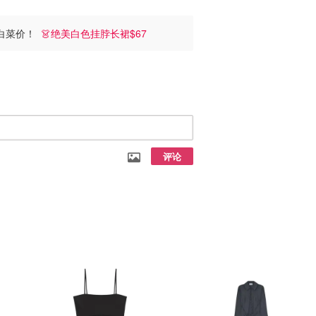
裙白菜价！
👗绝美白色挂脖长裙$67
评论