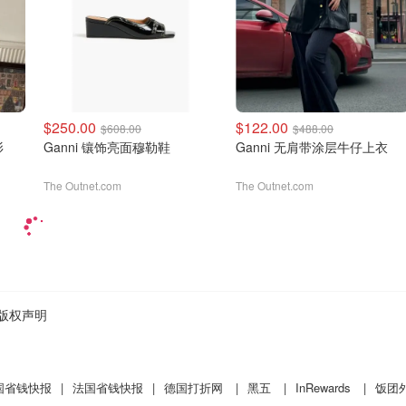
$250.00
$122.00
$608.00
$488.00
衫
Ganni 镶饰亮面穆勒鞋
Ganni 无肩带涂层牛仔上衣
The Outnet.com
The Outnet.com
版权声明
国省钱快报
|
法国省钱快报
|
德国打折网
|
黑五
|
InRewards
|
饭团