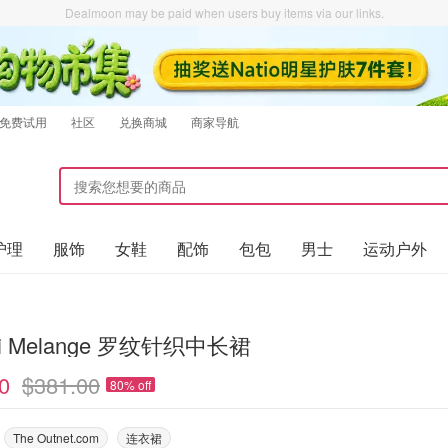
Dealmoon may be paid when users buy items via our links.
免费试用
社区
兑换商城
商家导航
护理
服饰
女鞋
配饰
包包
男士
运动户外
ni Melange 罗纹针织中长裙
0
$381.00
80% off
The Outnet.com
连衣裙