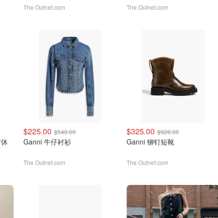
The Outnet.com
The Outnet.com
$225.00
$325.00
$548.00
$926.00
布休
Ganni 牛仔衬衫
Ganni 铆钉短靴
The Outnet.com
The Outnet.com