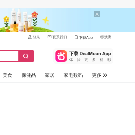
联系我们
澳洲
登录
下载App
🇺🇸
美国
下载 DealMoon App
体验更多精彩
🇨🇳
中国
美食
保健品
家居
家电数码
更多
🇨🇦
加拿大
🇬🇧
汽车
英国
旅游
🇩🇪
德国
母婴儿童
🇫🇷
法国
🇮🇹
意大利