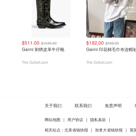
$511.00
$192.00
$1245.00
$548.00
Ganni 刺绣皮革牛仔靴
Ganni 印花棉毛巾布连帽
The Outnet.com
The Outnet.com
关于我们
联系我们
免责声明
网站地图
|
用户协议
|
隐私条款
|
相关站点：
北美省钱快报
|
加拿大省钱快报
|
英