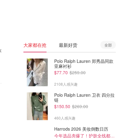
🇦🇺
澳洲
🇳🇿
新西兰
大家都在抢
最新好货
全部
享
Polo Ralph Lauren 郑秀晶同款
亚麻衬衫
$77.70
$259.00
2108人感兴趣
Polo Ralph Lauren 卫衣 四分拉
链
$150.50
$269.00
460人感兴趣
Harrods 2026 美妆倒数日历
今年选品夯爆了！护肤全线都很绝