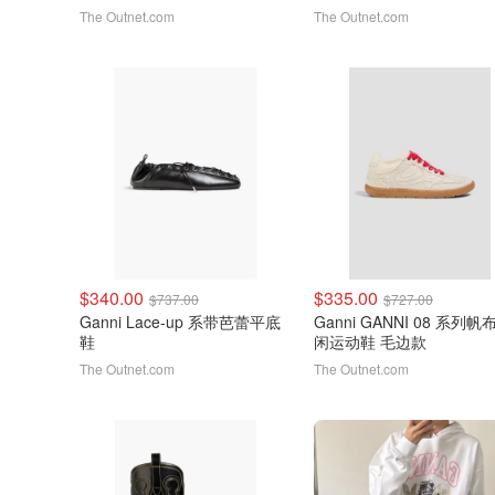
The Outnet.com
The Outnet.com
$340.00
$335.00
$737.00
$727.00
Ganni Lace-up 系带芭蕾平底
Ganni GANNI 08 系列帆
鞋
闲运动鞋 毛边款
The Outnet.com
The Outnet.com