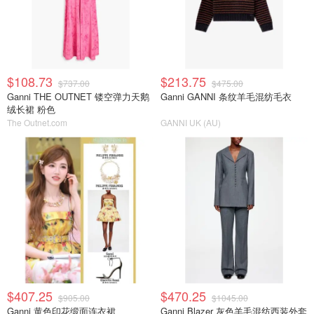
$108.73
$213.75
$737.00
$475.00
Ganni THE OUTNET 镂空弹力天鹅
Ganni GANNI 条纹羊毛混纺毛衣
绒长裙 粉色
The Outnet.com
GANNI UK (AU)
$407.25
$470.25
$905.00
$1045.00
Ganni 黄色印花缎面连衣裙
Ganni Blazer 灰色羊毛混纺西装外套