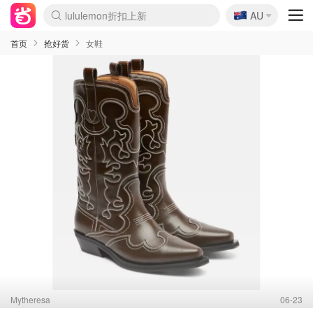
🇦🇺
Sasa美妆护肤3.5折
AU
lululemon折扣上新
SSENSE年中2.5折
FreshBeauty好价汇总
Cettire降价+叠9折
WWS Coles超市实拍
viagogo二手票捡漏
Myer超级周末
The Outnet奢牌1折起
David Jones 3折起
Flannels大牌1折
Perfumes Club护肤1折
AMIRO面罩$251
Amazon折扣汇总
eToro入金$200送$50
Amazon数码好物
ICONIC本周7.5折
ThedoubleF高奢地板价
Moose Knuckles 6折
丝芙兰5折起
EUFY摄像头$98
Selenichast首饰2折
Trip机票酒店促销
YSL送5件彩妆礼
Amazon家居好物
Amazon美妆护肤
雅漾大喷$8
过敏原检测盒$33
伊索独家赠50ml沐浴露
科颜氏高保湿面霜$29
SEALIFE海洋馆门票6折
丝塔芙大白罐$16
订阅Newsletter送香薰
Cult Beauty 6.8折
Harrods圣诞日历$525
LN-CC奢牌私促3折
d'Alba空姐喷雾$16
EVE LOM套装£56
Bernardelli独家4折
Adore Beauty 6折起
CT圣诞日历
Mytheresa奢品2.7折
Luxury Escapes 9折
Currentbody美容仪$881
MOON Garden Live
Roborock扫地机$649
Tingo Life水杯$24
Valentino官网5折
CR洗护套装$23
修丽可4件套$159
Myer彩妆2件7折
GANNI官网4.5折
Stylevana韩妆4折
Tessabit高奢8.5折
OGX洗发水$11
Amazon阿德莱德次日达
卡诗8.5折+赠礼
Philips Hue灯具8折
首页
抢好货
女鞋
Mytheresa
06-23