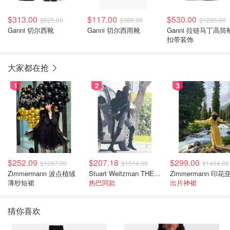
$313.00
$117.00
$530.00
$625.00
$388.00
$1295.00
Ganni 切尔西靴
Ganni 切尔西雨靴
Ganni 拉链马丁高筒
扣带装饰
大家都在抢
1
2
3
$252.09
$207.18
$299.00
$1297.00
$1514.00
$1494.00
Zimmermann 波点植绒
Stuart Weitzman THE OUTNET 麂皮过膝靴 黑色
薄纱短裙
热巴同款
出片神裙
猜你喜欢