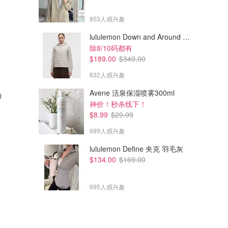
853人感兴趣
lululemon Down and Around 羽绒夹克
除8/10码都有
$189.00
$349.00
832人感兴趣
$107.00
$81.00
$711.00
$537.00
Avene 活泉保湿喷雾300ml
力
Ganni 镂空格纹亚麻真丝混纺
Ganni THE OUTNET Cloque
神价！秒杀线下！
中长连衣裙
迷你连衣裙 黑色
$8.99
$29.99
The Outnet.com
The Outnet.com
699人感兴趣
lululemon Define 夹克 羽毛灰
$134.00
$169.00
695人感兴趣