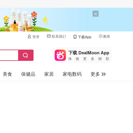
联系我们
澳洲
登录
下载App
🇺🇸
美国
下载 DealMoon App
体验更多精彩
🇨🇳
中国
美食
保健品
家居
家电数码
更多
🇨🇦
加拿大
🇬🇧
汽车
英国
旅游
🇩🇪
德国
母婴儿童
🇫🇷
法国
🇮🇹
意大利