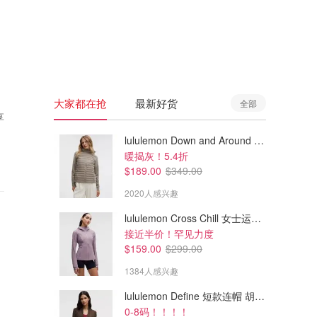
🇦🇺
澳洲
🇳🇿
新西兰
大家都在抢
最新好货
全部
享
lululemon Down and Around 羽绒夹克
暖揭灰！5.4折
$189.00
$349.00
2020人感兴趣
lululemon Cross Chill 女士运动外套
接近半价！罕见力度
$159.00
$299.00
1384人感兴趣
lululemon Define 短款连帽 胡桃棕
0-8码！！！！