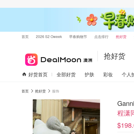
首页
2026 S2 Oweek
早春购物节
点击排行
抢好货
抢好货
好货首页
全部好货
护肤
彩妆
个人
首页
抢好货
服饰
Gan
程潇
$198.