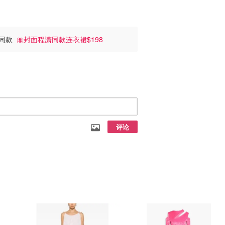
入同款
🎀封面程潇同款连衣裙$198
评论