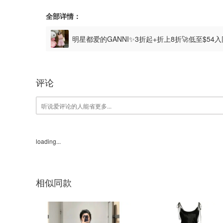
全部详情：
明星都爱的GANNI✨3折起+折上8折🚀低至$54
评论
loading...
相似同款