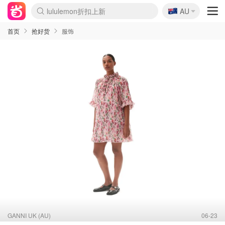
🇦🇺
Sasa美妆护肤3.5折
AU
lululemon折扣上新
SSENSE年中3折
FreshBeauty好价汇总
Cettire降价+叠9折
Farfetch折上8折
WWS Coles超市实拍
viagogo二手票捡漏
Myer清仓1折起
The Outnet奢牌1折起
David Jones 3折起
Flannels大牌1折
Perfumes Club护肤1折
AMIRO返校季6.2折
Oweek抽奖送Airpods
Amazon折扣汇总
eToro入金$200送$50
Amazon数码好物
ICONIC本周7.5折
ThedoubleF高奢地板价
Moose Knuckles 6折
丝芙兰5折起
EUFY官网3.7折起
Selenichast首饰2折
Trip机票酒店促销
YSL送5件彩妆礼
Amazon家居好物
BIGBANG巡演开票
David Jones时尚3折
Amazon美妆护肤
雅漾大喷$8
过敏原检测盒$33
伊索独家赠50ml沐浴露
科颜氏清仓3折
SEALIFE海洋馆门票6折
丝塔芙大白罐$16
订阅Newsletter送香薰
Cult Beauty 6.8折
Harrods圣诞日历2.3折
LN-CC奢牌私促3折
d'Alba空姐喷雾$16
EVE LOM套装逆天2折
Bernardelli独家4折
Adore Beauty 6折起
CT圣诞日历
Mytheresa奢品2.7折
Luxury Escapes 9折
Currentbody美容仪9折
MOON Garden Live
ALLSAINTS美衣3折
Roborock扫地机3.7折
Tingo Life水杯$24
Valentino官网5折
CR洗发护发6.3折
首页
抢好货
服饰
GANNI UK (AU)
06-23