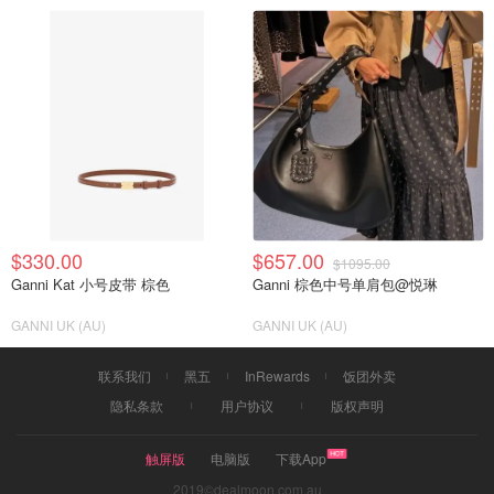
$330.00
$657.00
$1095.00
Ganni Kat 小号皮带 棕色
Ganni 棕色中号单肩包@悦琳
GANNI UK (AU)
GANNI UK (AU)
联系我们
黑五
InRewards
饭团外卖
隐私条款
用户协议
版权声明
触屏版
电脑版
下载App
2019©dealmoon.com.au