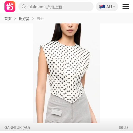
🇦🇺
Sasa美妆护肤3.5折
AU
lululemon折扣上新
SSENSE年中2.5折
FreshBeauty好价汇总
Cettire降价+叠9折
WWS Coles超市实拍
viagogo二手票捡漏
Myer折扣汇总
The Outnet奢牌1折起
David Jones 3折起
Flannels大牌1折
Perfumes Club护肤1折
AMIRO面罩$251
Amazon折扣汇总
eToro入金$200送$50
Amazon数码好物
ICONIC本周7.5折
ThedoubleF高奢地板价
Moose Knuckles 6折
EUFY摄像头$98
Selenichast首饰2折
Trip机票酒店促销
YSL送5件彩妆礼
Amazon家居好物
Amazon美妆护肤
雅漾大喷$8
过敏原检测盒$33
科颜氏高保湿面霜$29
SEALIFE海洋馆门票6折
丝塔芙大白罐$16
订阅Newsletter送香薰
Cult Beauty 6.8折
Harrods圣诞日历$525
LN-CC奢牌私促3折
d'Alba空姐喷雾$16
EVE LOM套装£56
Bernardelli独家4折
Adore Beauty 6折起
CT圣诞日历
Mytheresa奢品2.7折
Luxury Escapes 9折
Currentbody美容仪$881
MOON Garden Live
Roborock扫地机$649
Tingo Life水杯$24
Valentino官网5折
CR洗护套装$23
修丽可4件套$159
GANNI官网4.5折
Stylevana韩妆4折
Tessabit高奢8.5折
OGX洗发水$11
Amazon阿德莱德次日达
卡诗8.5折+赠礼
Philips Hue灯具8折
La Mer送8件礼值$529
首页
抢好货
男士
GANNI UK (AU)
06-23