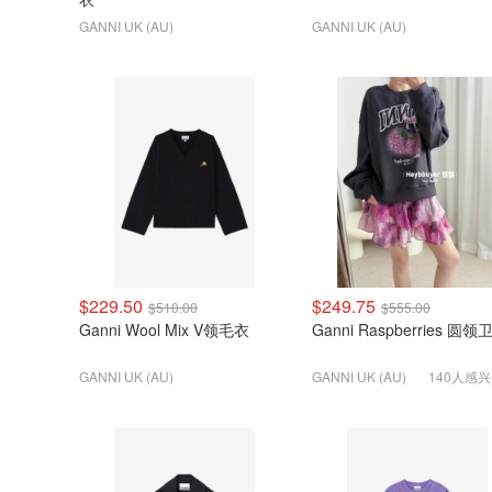
GANNI UK (AU)
GANNI UK (AU)
$229.50
$249.75
$510.00
$555.00
Ganni Wool Mix V领毛衣
Ganni Raspberries 圆领
GANNI UK (AU)
GANNI UK (AU)
140人感