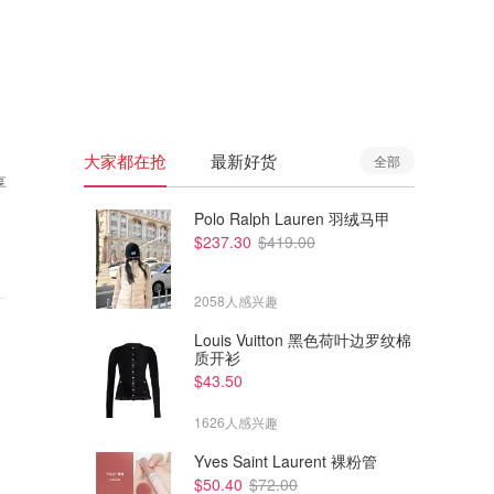
🇦🇺
澳洲
🇳🇿
新西兰
大家都在抢
最新好货
全部
享
Polo Ralph Lauren 羽绒马甲
$237.30
$419.00
2058人感兴趣
Louis Vuitton 黑色荷叶边罗纹棉
质开衫
$43.50
1626人感兴趣
Yves Saint Laurent 裸粉管
$50.40
$72.00