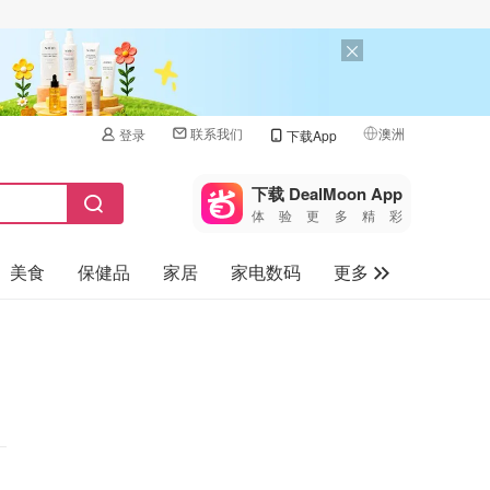
联系我们
澳洲
登录
下载App
🇺🇸
美国
下载 DealMoon App
体验更多精彩
🇨🇳
中国
美食
保健品
家居
家电数码
更多
🇨🇦
加拿大
🇬🇧
汽车
英国
旅游
🇩🇪
德国
母婴儿童
🇫🇷
法国
🇮🇹
意大利