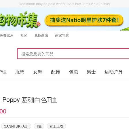
Dealmoon may be paid when users buy items via our links.
免费试用
社区
兑换商城
商家导航
护理
服饰
女鞋
配饰
包包
男士
运动户外
ni Poppy 基础白色T恤
00
GANNI UK (AU)
T恤
女士上衣