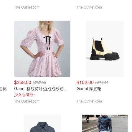
The Outnet.com
The Outnet.com
$258.00
$102.00
$737.00
$674.00
裥短裙
Ganni 格纹荷叶边泡泡纱迷你连衣裙
Ganni 厚底靴
少女心满分~
The Outnet.com
The Outnet.com