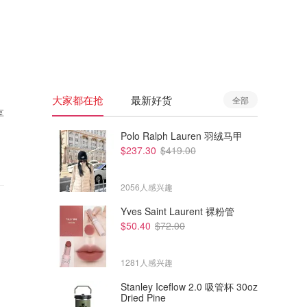
🇦🇺
澳洲
🇳🇿
新西兰
大家都在抢
最新好货
全部
享
Polo Ralph Lauren 羽绒马甲
$237.30
$419.00
2056人感兴趣
Yves Saint Laurent 裸粉管
$50.40
$72.00
1281人感兴趣
Stanley Iceflow 2.0 吸管杯 30oz
Dried Pine