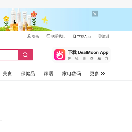
联系我们
澳洲
登录
下载App
🇺🇸
美国
下载 DealMoon App
体验更多精彩
🇨🇳
中国
美食
保健品
家居
家电数码
更多
🇨🇦
加拿大
🇬🇧
汽车
英国
旅游
🇩🇪
德国
母婴儿童
🇫🇷
法国
🇮🇹
意大利