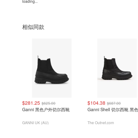
loading...
相似同款
$281.25
$104.38
$625.00
$687.00
Ganni 黑色户外切尔西靴
Ganni Shell 切尔西靴 黑
GANNI UK (AU)
The Outnet.com