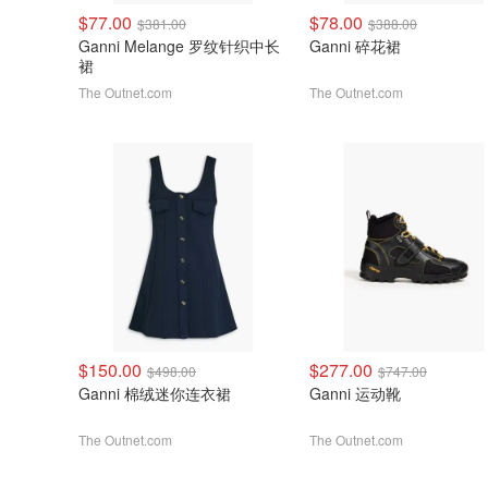
$77.00
$78.00
$381.00
$388.00
Ganni Melange 罗纹针织中长
Ganni 碎花裙
裙
The Outnet.com
The Outnet.com
$150.00
$277.00
$498.00
$747.00
Ganni 棉绒迷你连衣裙
Ganni 运动靴
The Outnet.com
The Outnet.com