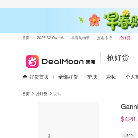
首页
2026 S2 Oweek
早春购物节
点击排行
抢好货
抢好货
好货首页
全部好货
护肤
彩妆
个人
首页
抢好货
女鞋
Gan
$428.
Ganni