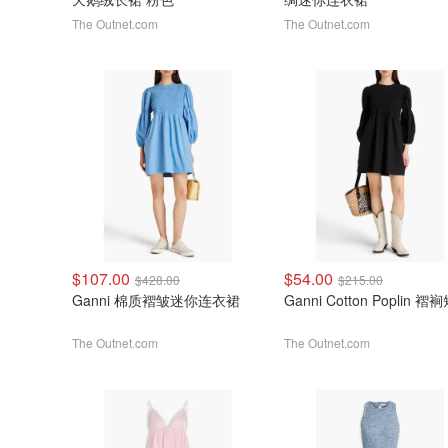
The Outnet.com
The Outnet.com
$107.00
$54.00
$428.00
$215.00
Ganni 棉质褶皱迷你连衣裙
Ganni Cotton Poplin 褶
The Outnet.com
The Outnet.com