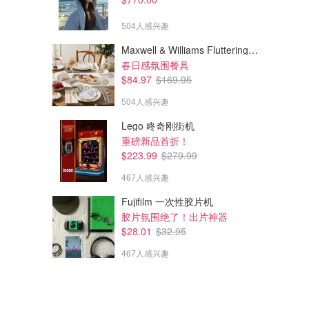
504人感兴趣
Maxwell & Williams Fluttering Meadow 12件餐具套装
春日感氛围餐具
$84.97
$169.95
504人感兴趣
Lego 咚奇刚街机
重磅新品首折！
$223.99
$279.99
467人感兴趣
Fujifilm 一次性胶片机
胶片氛围绝了！出片神器
$28.01
$32.95
467人感兴趣