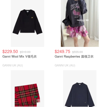
$229.50
$249.75
$510.00
$555.00
Ganni Wool Mix V领毛衣
Ganni Raspberries 圆领卫衣
GANNI UK (AU)
GANNI UK (AU)