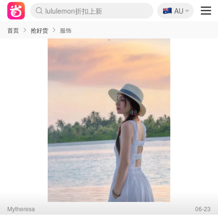
🇦🇺
Sasa美妆护肤3.5折
AU
lululemon折扣上新
SSENSE年中2.5折
FreshBeauty好价汇总
Cettire降价+叠9折
WWS Coles超市实拍
viagogo二手票捡漏
Myer折扣汇总
The Outnet奢牌1折起
David Jones 3折起
Flannels大牌1折
Perfumes Club护肤1折
AMIRO面罩$251
Amazon折扣汇总
eToro入金$200送$50
Amazon数码好物
ICONIC本周7.5折
ThedoubleF高奢地板价
Moose Knuckles 6折
EUFY摄像头$98
Selenichast首饰2折
Trip机票酒店促销
YSL送5件彩妆礼
Amazon家居好物
Amazon美妆护肤
雅漾大喷$8
过敏原检测盒$33
科颜氏高保湿面霜$29
SEALIFE海洋馆门票6折
丝塔芙大白罐$16
订阅Newsletter送香薰
Cult Beauty 6.8折
Harrods圣诞日历$525
LN-CC奢牌私促3折
d'Alba空姐喷雾$16
EVE LOM套装£56
Bernardelli独家4折
Adore Beauty 6折起
CT圣诞日历
Mytheresa奢品2.7折
Luxury Escapes 9折
Currentbody美容仪$881
MOON Garden Live
Roborock扫地机$649
Valentino官网5折
CR洗护套装$23
修丽可4件套$159
GANNI官网4.5折
Stylevana韩妆4折
Tessabit高奢8.5折
OGX洗发水$11
Amazon阿德莱德次日达
卡诗8.5折+赠礼
Philips Hue灯具8折
La Mer送8件礼值$529
首页
抢好货
服饰
Mytheresa
06-23