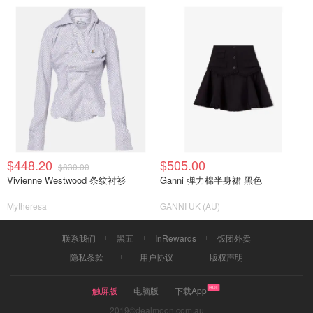
$448.20
$505.00
$830.00
Vivienne Westwood 条纹衬衫
Ganni 弹力棉半身裙 黑色
Mytheresa
GANNI UK (AU)
联系我们
黑五
InRewards
饭团外卖
隐私条款
用户协议
版权声明
触屏版
电脑版
下载App
2019©dealmoon.com.au