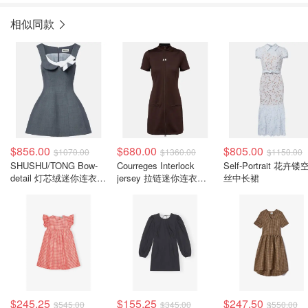
相似同款
$856.00
$680.00
$805.00
$1070.00
$1360.00
$1150.00
SHUSHU/TONG Bow-
Courreges Interlock
Self-Portrait 花卉
detail 灯芯绒迷你连衣裙
jersey 拉链迷你连衣裙
丝中长裙
灰色
棕色
$245.25
$155.25
$247.50
$545.00
$345.00
$550.00