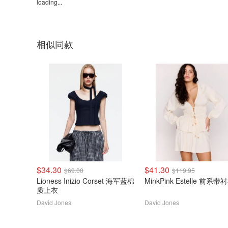
loading...
相似同款
$34.30
$41.30
$69.00
$119.95
Lioness Inizio Corset 海军蓝棉
MinkPink Estelle 前系带
质上衣
David Jones
David Jones