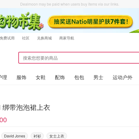
Dealmoon may be paid when users buy items via our links.
免费试用
社区
兑换商城
商家导航
护理
服饰
女鞋
配饰
包包
男士
运动户外
Ganni 绑带泡泡裙上衣
00
David Jones
衬衫
女士上衣