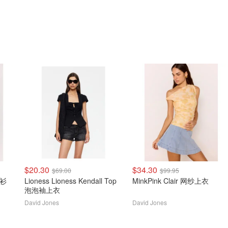
$20.30
$34.30
$69.00
$99.95
衬衫
Lioness Lioness Kendall Top
MinkPink Clair 网纱上衣
泡泡袖上衣
David Jones
David Jones