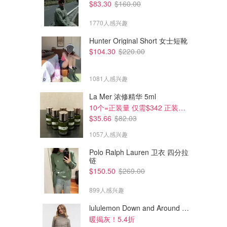
$83.30
$160.00
1770人感兴趣
Hunter Original Short 女士短靴
$104.30
$220.00
1081人感兴趣
La Mer 浓修精华 5ml
10个=正装量 仅需$342 正装半价！
$35.66
$82.03
1057人感兴趣
Polo Ralph Lauren 卫衣 四分拉
链
$314.30
$139.30
$649.00
$340.00
$150.50
$269.00
AJE Ophelia 蕾丝连衣裙 中长
Bec + Bridge Marceline 长款
款
连衣裙
899人感兴趣
David Jones
David Jones
lululemon Down and Around 羽绒夹克
暖揭灰！5.4折