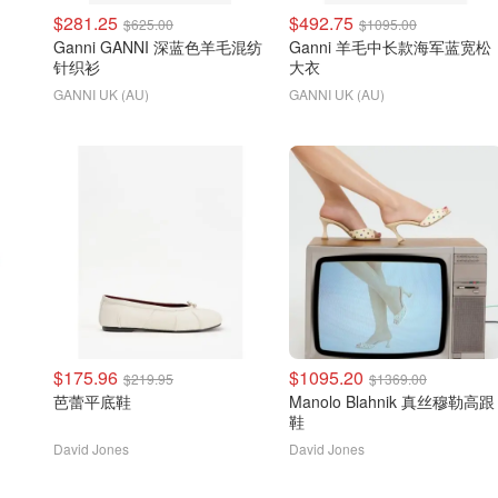
$281.25
$492.75
$625.00
$1095.00
Ganni GANNI 深蓝色羊毛混纺
Ganni 羊毛中长款海军蓝宽松
针织衫
大衣
GANNI UK (AU)
GANNI UK (AU)
$175.96
$1095.20
$219.95
$1369.00
芭蕾平底鞋
Manolo Blahnik 真丝穆勒高跟
鞋
David Jones
David Jones