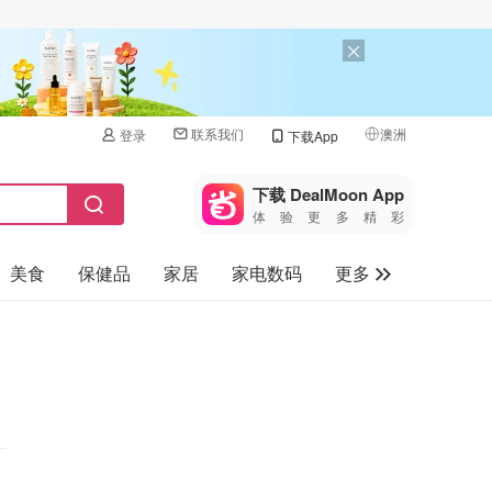
联系我们
澳洲
登录
下载App
🇺🇸
美国
下载 DealMoon App
体验更多精彩
🇨🇳
中国
美食
保健品
家居
家电数码
更多
🇨🇦
加拿大
🇬🇧
汽车
英国
旅游
🇩🇪
德国
母婴儿童
🇫🇷
法国
🇮🇹
意大利