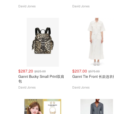
David Jones
David Jones
$287.20
$207.00
$625.00
$575.00
Ganni Bucky Small Print双肩
Ganni Tie Front 长款连
包
David Jones
David Jones