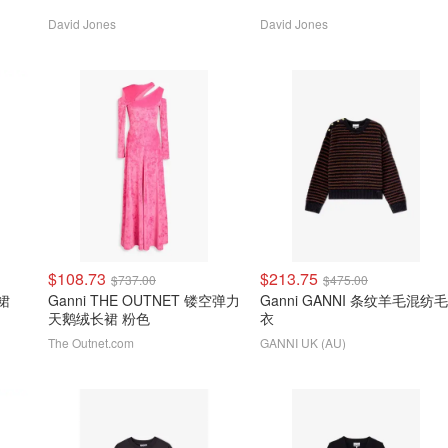
David Jones
David Jones
$108.73
$213.75
$737.00
$475.00
衣裙
Ganni THE OUTNET 镂空弹力
Ganni GANNI 条纹羊毛混纺毛
天鹅绒长裙 粉色
衣
The Outnet.com
GANNI UK (AU)