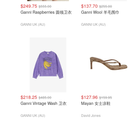
$249.75
$137.70
$555.00
$255.00
Ganni Raspberries 圆领卫衣
Ganni Wool 羊毛围巾
GANNI UK (AU)
GANNI UK (AU)
$218.25
$127.96
$485.00
$159.95
Ganni Vintage Wash 卫衣
Mayan 女士凉鞋
GANNI UK (AU)
David Jones