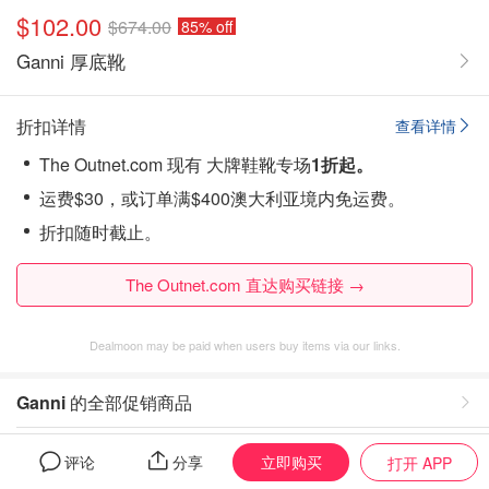
$102.00
$674.00
85% off
Ganni 厚底靴
折扣详情
查看详情
The Outnet.com 现有 大牌鞋靴专场
1折起。
运费$30，或订单满$400澳大利亚境内免运费。
折扣随时截止。
The Outnet.com 直达购买链接 →
Dealmoon may be paid when users buy items via our links.
Ganni
的全部促销商品
The Outnet.com
的全部促销商品
立即购买
评论
分享
打开 APP