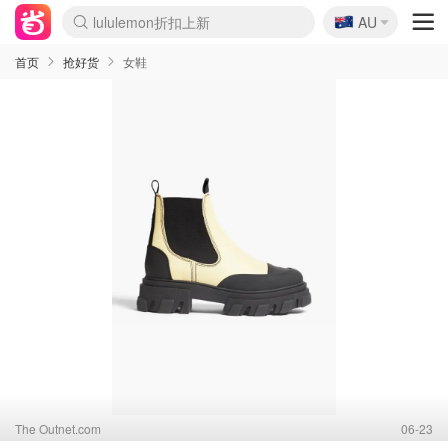
🇦🇺
lululemon折扣上新
AU
Sasa美妆护肤3.5折
SSENSE年中2.5折
FreshBeauty好价汇总
Cettire降价+叠9折
WWS Coles超市实拍
viagogo二手票捡漏
Myer超级周末
The Outnet奢牌1折起
David Jones 3折起
Flannels大牌1折
Perfumes Club护肤1折
AMIRO面罩$251
Amazon折扣汇总
eToro入金$200送$50
Amazon数码好物
ICONIC本周7.5折
ThedoubleF高奢地板价
Moose Knuckles 6折
丝芙兰5折起
EUFY摄像头$98
Selenichast首饰2折
Trip机票酒店促销
YSL送5件彩妆礼
Amazon家居好物
Amazon美妆护肤
雅漾大喷$8
过敏原检测盒$33
伊索独家赠50ml沐浴露
科颜氏高保湿面霜$29
SEALIFE海洋馆门票6折
丝塔芙大白罐$16
订阅Newsletter送香薰
Cult Beauty 6.8折
Harrods圣诞日历$525
LN-CC奢牌私促3折
d'Alba空姐喷雾$16
EVE LOM套装£56
Bernardelli独家4折
Adore Beauty 6折起
CT圣诞日历
Mytheresa奢品2.7折
Luxury Escapes 9折
Currentbody美容仪$881
MOON Garden Live
Roborock扫地机$649
Tingo Life水杯$24
Valentino官网5折
CR洗护套装$23
修丽可4件套$159
Myer彩妆2件7折
GANNI官网4.5折
Stylevana韩妆4折
Tessabit高奢8.5折
OGX洗发水$11
Amazon阿德莱德次日达
卡诗8.5折+赠礼
Philips Hue灯具8折
首页
抢好货
女鞋
The Outnet.com
06-23