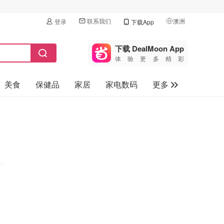
联系我们
澳洲
登录
下载App
🇺🇸
美国
下载 DealMoon App
体验更多精彩
🇨🇳
中国
美食
保健品
家居
家电数码
更多
🇨🇦
加拿大
🇬🇧
汽车
英国
旅游
🇩🇪
德国
母婴儿童
🇫🇷
法国
🇮🇹
意大利
🇦🇺
澳洲
🇳🇿
新西兰