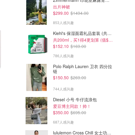
Zimmermann 印花亚麻露背中长连衣裙
出片神裙
$299.00
$1494.00
853人感兴趣
Kiehl's 保湿面霜礼品套装 (共200ml)
共200ml，买1得4更划算 (值$296)
$152.10
$169.00
786人感兴趣
Polo Ralph Lauren 卫衣 四分拉
链
$238.65
$550.00
$150.50
$269.00
GIORGIO ARMANI beauty
Liberty 男士日历
Profondo 男士香水100ml
744人感兴趣
AllBeauty UK
Dealmoon澳新省钱快报
Diesel 小号 牛仔流浪包
爱豆博主同款！帅！
$350.00
$695.00
687人感兴趣
lululemon Cross Chill 女士功能夹克