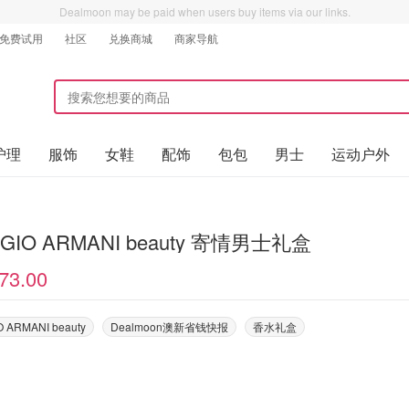
Dealmoon may be paid when users buy items via our links.
免费试用
社区
兑换商城
商家导航
护理
服饰
女鞋
配饰
包包
男士
运动户外
RGIO ARMANI beauty 寄情男士礼盒
73.00
 ARMANI beauty
Dealmoon澳新省钱快报
香水礼盒