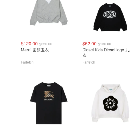
$120.00
$52.00
$250.00
$130.00
Marni 圆领卫衣
Diesel Kids Diesel logo
衣
Farfetch
Farfetch