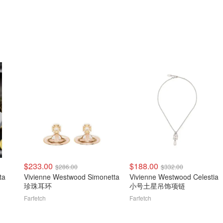
$233.00
$188.00
$286.00
$332.00
ta
Vivienne Westwood Simonetta
Vivienne Westwood Celestia
珍珠耳环
小号土星吊饰项链
Farfetch
Farfetch