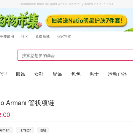
Dealmoon may be paid when users buy items via our links.
免费试用
社区
兑换商城
商家导航
护理
服饰
女鞋
配饰
包包
男士
运动户外
gio Armani 管状项链
2.00
Armani
Farfetch
项链