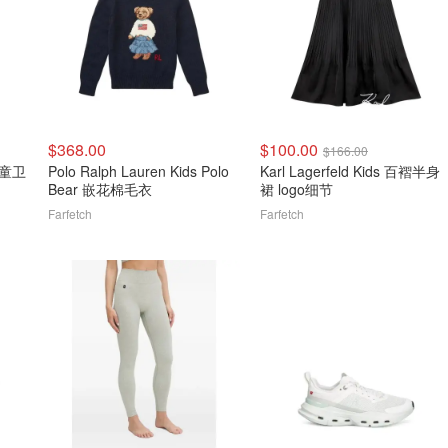
$368.00
$100.00
$166.00
 儿童卫
Polo Ralph Lauren Kids Polo
Karl Lagerfeld Kids 百褶半身
Bear 嵌花棉毛衣
裙 logo细节
Farfetch
Farfetch