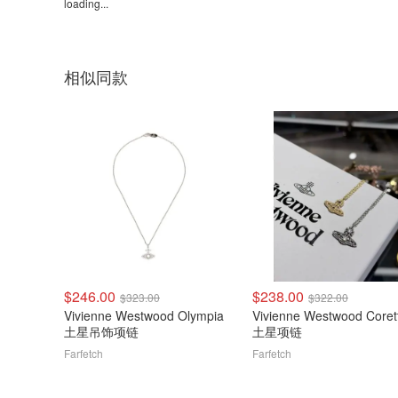
loading...
相似同款
$246.00
$238.00
$323.00
$322.00
Vivienne Westwood Olympia
Vivienne Westwood Coret
土星吊饰项链
土星项链
Farfetch
Farfetch