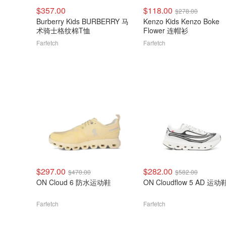
$357.00
$118.00
$278.00
Burberry Kids BURBERRY 马
Kenzo Kids Kenzo Boke
术骑士格纹棉T恤
Flower 连帽衫
Farfetch
Farfetch
$297.00
$282.00
$470.00
$582.00
ON Cloud 6 防水运动鞋
ON Cloudflow 5 AD 运动
Farfetch
Farfetch