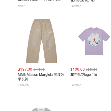
红
Myer
Farfetch
$197.00
$100.00
$410.00
$250.00
MM6 Maison Margiela 泼漆效
花卉贴花logo T恤
果长裤
Farfetch
Farfetch