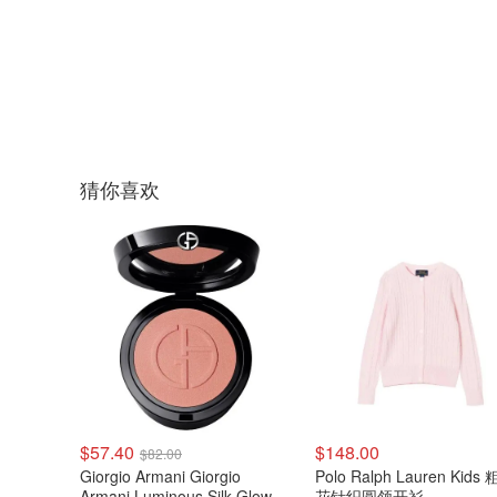
猜你喜欢
$57.40
$148.00
$82.00
Giorgio Armani Giorgio
Polo Ralph Lauren Kids
Armani Luminous Silk Glow 腮
花针织圆领开衫