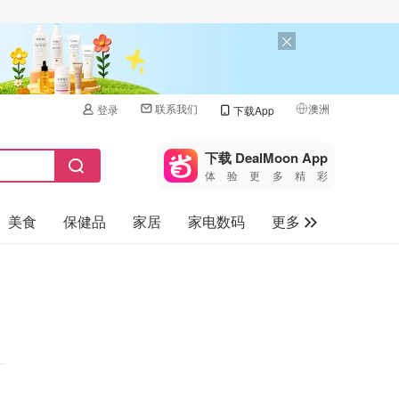
联系我们
澳洲
登录
下载App
🇺🇸
美国
下载 DealMoon App
体验更多精彩
🇨🇳
中国
美食
保健品
家居
家电数码
更多
🇨🇦
加拿大
🇬🇧
汽车
英国
旅游
🇩🇪
德国
母婴儿童
🇫🇷
法国
🇮🇹
意大利