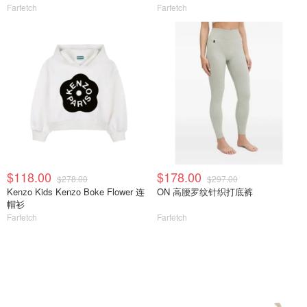
Farfetch
Farfetch
$118.00
$178.00
$278.00
$297.00
Kenzo Kids Kenzo Boke Flower 连
ON 高腰罗纹针织打底裤
帽衫
Farfetch
Farfetch