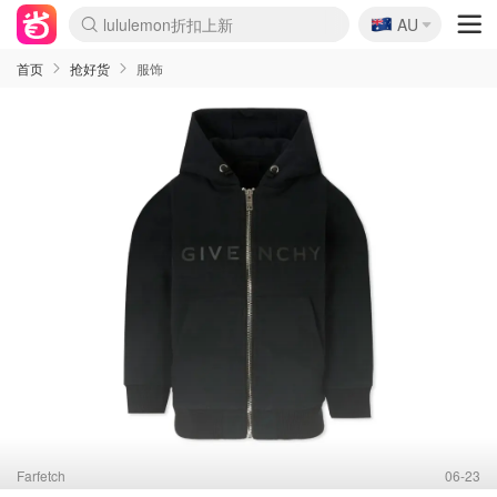
lululemon折扣上新
🇦🇺
Sasa美妆护肤3.5折
AU
SSENSE年中2.5折
FreshBeauty好价汇总
Cettire降价+叠9折
WWS Coles超市实拍
viagogo二手票捡漏
Myer超级周末
The Outnet奢牌1折起
David Jones 3折起
Flannels大牌1折
Perfumes Club护肤1折
AMIRO面罩$251
Amazon折扣汇总
eToro入金$200送$50
Amazon数码好物
ICONIC本周7.5折
ThedoubleF高奢地板价
Moose Knuckles 6折
丝芙兰5折起
EUFY摄像头$98
Selenichast首饰2折
Trip机票酒店促销
YSL送5件彩妆礼
Amazon家居好物
Amazon美妆护肤
雅漾大喷$8
过敏原检测盒$33
伊索独家赠50ml沐浴露
科颜氏高保湿面霜$29
SEALIFE海洋馆门票6折
丝塔芙大白罐$16
订阅Newsletter送香薰
Cult Beauty 6.8折
Harrods圣诞日历$525
LN-CC奢牌私促3折
d'Alba空姐喷雾$16
EVE LOM套装£56
Bernardelli独家4折
Adore Beauty 6折起
CT圣诞日历
Mytheresa奢品2.7折
Luxury Escapes 9折
Currentbody美容仪$881
MOON Garden Live
Roborock扫地机$649
Tingo Life水杯$24
Valentino官网5折
CR洗护套装$23
修丽可4件套$159
Myer彩妆2件7折
GANNI官网4.5折
Stylevana韩妆4折
Tessabit高奢8.5折
OGX洗发水$11
Amazon阿德莱德次日达
卡诗8.5折+赠礼
Philips Hue灯具8折
首页
抢好货
服饰
Farfetch
06-23