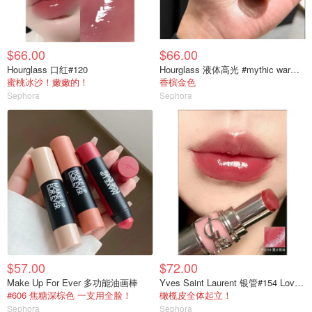
$66.00
$66.00
Hourglass 口红#120
Hourglass 液体高光 #mythic warm bronze gold
蜜桃冰沙！嫩嫩的！
香槟金色
Sephora
Sephora
$57.00
$72.00
Make Up For Ever 多功能油画棒
Yves Saint Laurent 银管#154 Love Berry
#606 焦糖深棕色 一支用全脸！
橄榄皮全体起立！
Sephora
Sephora