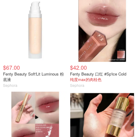
$67.00
$42.00
Fenty Beauty Soft'Lit Luminous 粉
Fenty Beauty 口红 #Sp'ice Cold
底液
纯度max的肉桂色
Sephora
Sephora