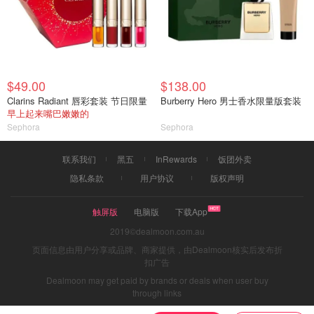
$49.00
$138.00
Clarins Radiant 唇彩套装 节日限量
Burberry Hero 男士香水限量版套装
早上起来嘴巴嫩嫩的
Sephora
Sephora
联系我们
黑五
InRewards
饭团外卖
隐私条款
用户协议
版权声明
触屏版
电脑版
下载App
2019©dealmoon.com.au
页面信息由用户分享或品牌、商家提供，由Dealmoon核实后发布折
扣广告
Dealmoon may get paid by brands or deals when user buy
through links