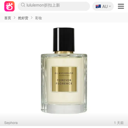
🇦🇺
Sasa美妆护肤3.5折
AU
lululemon折扣上新
SSENSE年中2.5折
FreshBeauty好价汇总
Cettire降价+叠9折
WWS Coles超市实拍
viagogo二手票捡漏
Myer折扣汇总
The Outnet奢牌1折起
David Jones 3折起
Flannels大牌1折
Perfumes Club护肤1折
AMIRO面罩$251
Amazon折扣汇总
eToro入金$200送$50
Amazon数码好物
ICONIC本周7.5折
ThedoubleF高奢地板价
Moose Knuckles 6折
EUFY摄像头$98
Selenichast首饰2折
Trip机票酒店促销
YSL送5件彩妆礼
Amazon家居好物
Amazon美妆护肤
雅漾大喷$8
过敏原检测盒$33
科颜氏高保湿面霜$29
SEALIFE海洋馆门票6折
丝塔芙大白罐$16
订阅Newsletter送香薰
Cult Beauty 6.8折
Harrods圣诞日历$525
LN-CC奢牌私促3折
d'Alba空姐喷雾$16
EVE LOM套装£56
Bernardelli独家4折
Adore Beauty 6折起
CT圣诞日历
Mytheresa奢品2.7折
Luxury Escapes 9折
Currentbody美容仪$881
MOON Garden Live
Roborock扫地机$649
Valentino官网5折
CR洗护套装$23
修丽可4件套$159
GANNI官网4.5折
Stylevana韩妆4折
Tessabit高奢8.5折
OGX洗发水$11
Amazon阿德莱德次日达
卡诗8.5折+赠礼
Philips Hue灯具8折
La Mer送8件礼值$529
首页
抢好货
彩妆
Sephora
1 天前