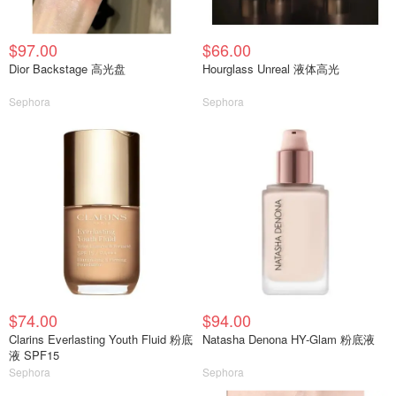
$97.00
$66.00
Dior Backstage 高光盘
Hourglass Unreal 液体高光
Sephora
Sephora
$74.00
$94.00
Clarins Everlasting Youth Fluid 粉底
Natasha Denona HY-Glam 粉底液
液 SPF15
Sephora
Sephora