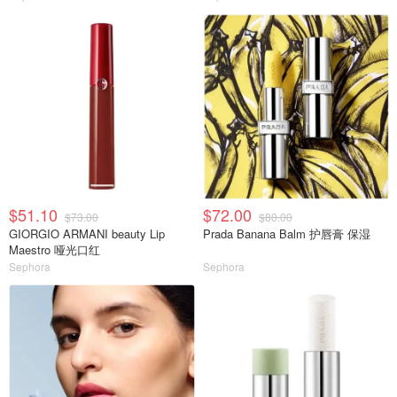
$51.10
$72.00
$73.00
$80.00
GIORGIO ARMANI beauty Lip
Prada Banana Balm 护唇膏 保湿
Maestro 哑光口红
Sephora
Sephora