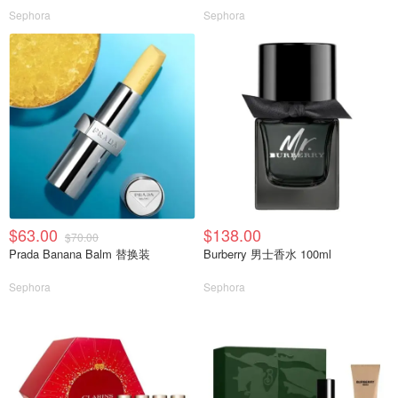
Sephora
Sephora
$63.00
$138.00
$70.00
Prada Banana Balm 替换装
Burberry 男士香水 100ml
Sephora
Sephora