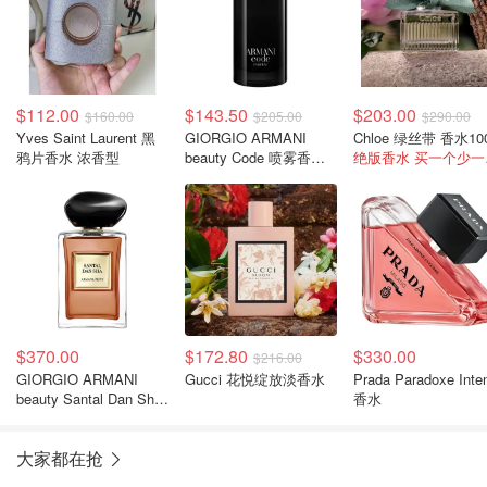
$112.00
$143.50
$203.00
$160.00
$205.00
$290.00
Yves Saint Laurent 黑
GIORGIO ARMANI
鸦片香水 浓香型
beauty Code 喷雾香水
绝
可补充
$370.00
$172.80
$330.00
$216.00
GIORGIO ARMANI
Gucci 花悦绽放淡香水
Prada Paradoxe Inte
beauty Santal Dan Sha
香水
香水 50ml
大家都在抢