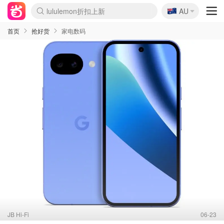
🇦🇺
Sasa美妆护肤3.5折
AU
lululemon折扣上新
SSENSE年中3折
FreshBeauty好价汇总
Cettire降价+叠9折
WWS Coles超市实拍
viagogo二手票捡漏
Myer超级周末1折
The Outnet奢牌1折起
David Jones 3折起
Flannels大牌1折
Perfumes Club护肤1折
AMIRO返校季6.2折
Amazon折扣汇总
eToro入金$200送$50
Amazon数码好物
ICONIC本周7.5折
ThedoubleF高奢地板价
Moose Knuckles 6折
丝芙兰5折起
EUFY官网3.7折起
Selenichast首饰2折
Trip机票酒店促销
YSL送5件彩妆礼
Amazon家居好物
Amazon美妆护肤
雅漾大喷$8
过敏原检测盒$33
伊索独家赠50ml沐浴露
科颜氏清仓3折
SEALIFE海洋馆门票6折
丝塔芙大白罐$16
订阅Newsletter送香薰
Cult Beauty 6.8折
Harrods圣诞日历2.3折
LN-CC奢牌私促3折
d'Alba空姐喷雾$16
EVE LOM套装逆天2折
Bernardelli独家4折
Adore Beauty 6折起
CT圣诞日历
Mytheresa奢品2.7折
Luxury Escapes 9折
Currentbody美容仪9折
MOON Garden Live
Roborock扫地机3.7折
Tingo Life水杯$24
Valentino官网5折
CR洗发护发6.3折
修丽可套装7.4折
Myer彩妆2件7折
GANNI官网4.5折
Stylevana韩妆4折
Tessabit高奢8.5折
OGX洗护4折
Amazon阿德莱德次日达
卡诗8.5折+赠礼
Philips Hue灯具8折
首页
抢好货
家电数码
JB Hi-Fi
06-23