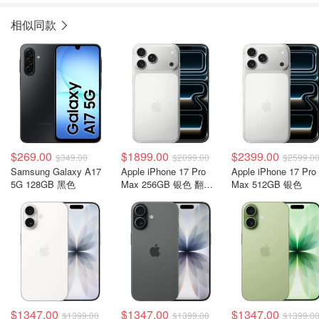
相似同款
$269.00
$1899.00
$2399.00
$349.00
$2099.00
$2599.0
Samsung Galaxy A17
Apple iPhone 17 Pro
Apple iPhone 17 Pro
5G 128GB 黑色
Max 256GB 银色 翻新
Max 512GB 银色
机
$1347.00
$1347.00
$1347.00
$1399.00
$1399.00
$1399.0