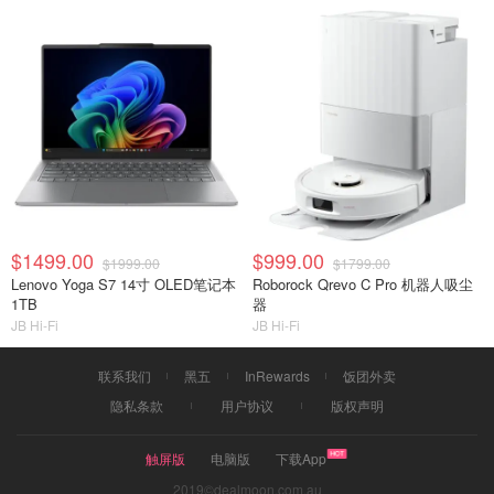
$1499.00
$999.00
$1999.00
$1799.00
Lenovo Yoga S7 14寸 OLED笔记本
Roborock Qrevo C Pro 机器人吸尘
1TB
器
JB Hi-Fi
JB Hi-Fi
联系我们
黑五
InRewards
饭团外卖
隐私条款
用户协议
版权声明
触屏版
电脑版
下载App
2019©dealmoon.com.au