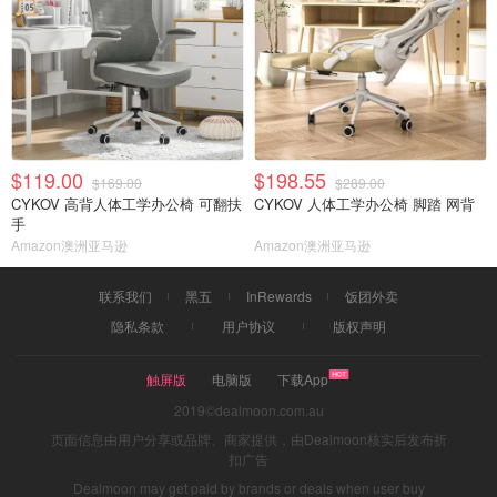
$119.00
$198.55
$169.00
$289.00
CYKOV 高背人体工学办公椅 可翻扶
CYKOV 人体工学办公椅 脚踏 网背
手
Amazon澳洲亚马逊
Amazon澳洲亚马逊
联系我们
黑五
InRewards
饭团外卖
隐私条款
用户协议
版权声明
触屏版
电脑版
下载App
2019©dealmoon.com.au
页面信息由用户分享或品牌、商家提供，由Dealmoon核实后发布折
扣广告
Dealmoon may get paid by brands or deals when user buy