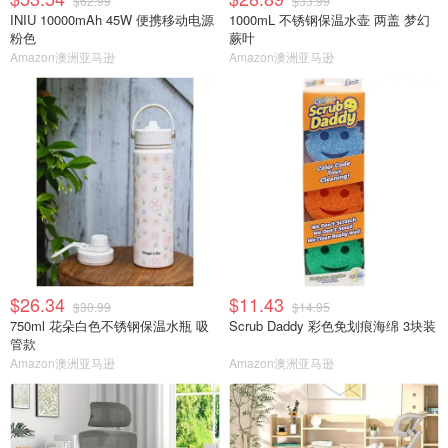
$62.99
$33.99
INIU 10000mAh 45W 便携移动电源
1000mL 不锈钢保温水壶 两盖 梦幻
粉色
蕨叶
Amazon澳洲亚马逊
Amazon澳洲亚马逊
$26.34
$11.43
$30.99
$14.95
750ml 花朵白色不锈钢保温水瓶 吸
Scrub Daddy 彩色免划痕海绵 3块装
管款
Amazon澳洲亚马逊
Amazon澳洲亚马逊