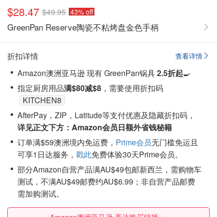
$28.47
$49.95
43% off
GreenPan Reserve陶瓷不粘烤盘金色手柄
折扣详情
查看详情
Amazon澳洲亚马逊 现有 GreenPan锅具
2.5折起
🍳
指定厨房用品
满$80减$8
，需要使用折扣码
KITCHEN8
AfterPay，ZIP，Latitude等支付优惠及隐藏折扣码，
详见正文下方：Amazon会员日额外省钱秘籍
订单满$59澳洲境内免运费，
Prime会员
无门槛免运且
可享1日达服务，
戳此
免费体验30天Prime会员。
部分Amazon自营产品满AU$49包邮新西兰，需购物车
测试，不满AU$49邮费约AU$6.99；非自营产品邮费
需加购测试。
Amazon澳洲亚马逊 直达购买链接 →