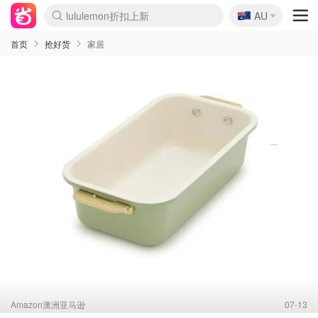
🇦🇺
Sasa美妆护肤3.5折
AU
lululemon折扣上新
SSENSE年中2.5折
FreshBeauty好价汇总
Cettire降价+叠9折
WWS Coles超市实拍
viagogo二手票捡漏
Myer超级周末
The Outnet奢牌1折起
David Jones 3折起
Flannels大牌1折
Perfumes Club护肤1折
AMIRO面罩$251
Amazon折扣汇总
eToro入金$200送$50
Amazon数码好物
ICONIC本周7.5折
ThedoubleF高奢地板价
Moose Knuckles 6折
丝芙兰5折起
EUFY摄像头$98
Selenichast首饰2折
Trip机票酒店促销
YSL送5件彩妆礼
Amazon家居好物
Amazon美妆护肤
雅漾大喷$8
过敏原检测盒$33
伊索独家赠50ml沐浴露
科颜氏高保湿面霜$29
SEALIFE海洋馆门票6折
丝塔芙大白罐$16
订阅Newsletter送香薰
Cult Beauty 6.8折
Harrods圣诞日历$525
LN-CC奢牌私促3折
d'Alba空姐喷雾$16
EVE LOM套装£56
Bernardelli独家4折
Adore Beauty 6折起
CT圣诞日历
Mytheresa奢品2.7折
Luxury Escapes 9折
Currentbody美容仪$881
MOON Garden Live
Roborock扫地机$649
Tingo Life水杯$24
Valentino官网5折
CR洗护套装$23
修丽可4件套$159
Myer彩妆2件7折
GANNI官网4.5折
Stylevana韩妆4折
Tessabit高奢8.5折
OGX洗发水$11
Amazon阿德莱德次日达
卡诗8.5折+赠礼
Philips Hue灯具8折
首页
抢好货
家居
Amazon澳洲亚马逊
07-13