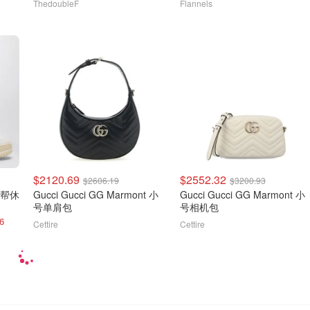
ThedoubleF
Flannels
$2120.69
$2552.32
$2606.19
$3200.93
 低帮休
Gucci Gucci GG Marmont 小
Gucci Gucci GG Marmont 小
号单肩包
号相机包
6
Cettire
Cettire