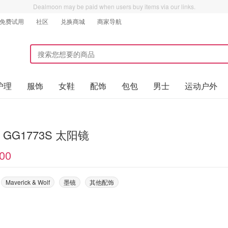
Dealmoon may be paid when users buy items via our links.
免费试用
社区
兑换商城
商家导航
护理
服饰
女鞋
配饰
包包
男士
运动户外
Gucci GG1773S 太阳镜
00
Maverick & Wolf
墨镜
其他配饰