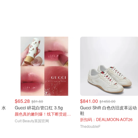
$65.28
$841.00
$81.60
$1450.00
G 水
Gucci 碎花白管口红 3.5g
Gucci Shift 白色仿旧皮革运动
鞋
颜色真的嫩到爆！线下断货超快 降价啦！
折扣码：DEALMOON-AOT26
Cult Beauty英国官网
ThedoubleF