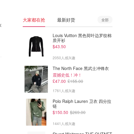
大家都在抢
最新好货
全部
享
Louis Vuitton 黑色荷叶边罗纹棉
质开衫
$43.50
2050人感兴趣
The North Face 黑武士冲锋衣
震撼史低！冲！
£47.00
£155.00
1761人感兴趣
Polo Ralph Lauren 卫衣 四分拉
链
$150.50
$269.00
1441人感兴趣