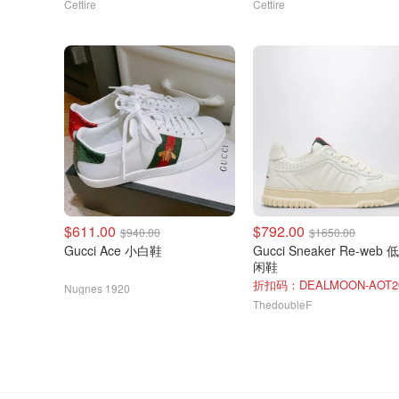
Cettire
Cettire
$611.00
$792.00
$940.00
$1650.00
Gucci Ace 小白鞋
Gucci Sneaker Re-web
闲鞋
折扣码：DEALMOON-AOT2
Nugnes 1920
ThedoubleF