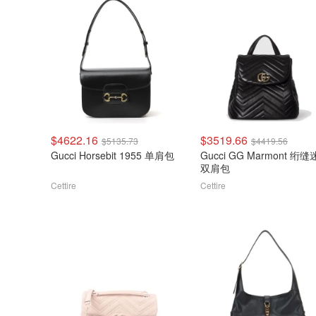
$4622.16
$3519.66
$5135.73
$4419.56
Gucci Horsebit 1955 单肩包
Gucci GG Marmont 绗
双肩包
Cettire
Cettire