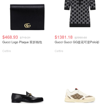
$468.93
$1381.18
$719.31
$2990.60
Gucci Logo Plaque 双折钱包
Gucci Gucci GG提花可逆Polo衫
Cettire
Cettire