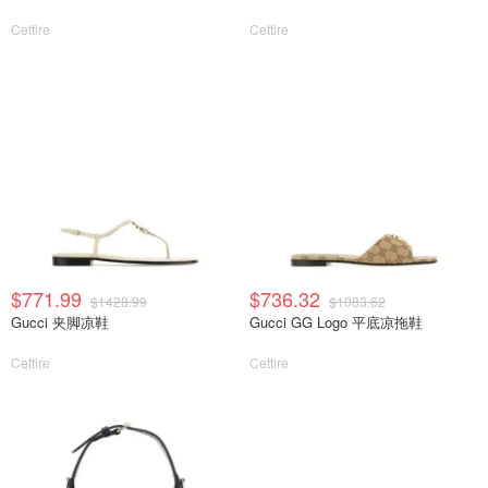
Cettire
Cettire
$771.99
$736.32
$1428.99
$1083.62
Gucci 夹脚凉鞋
Gucci GG Logo 平底凉拖鞋
Cettire
Cettire