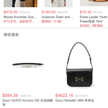
$476.00
$189.00
$16.42
$794.00
$349.00
$51.25
Moose Knuckles Dua Bunny 羊毛混纺针织夹克
lululemon Down and Around 羽绒夹克
Estee Lauder Youth
97%羊毛，金标款罕见打折
暖揭灰！5.4折
Power面霜 75ml
折扣码：NEW20
猜你喜欢
$584.26
$4622.16
$956.38
$5135.73
Gucci GUCCI Incrocio GG 水晶细腰
Gucci Horsebit 1955 单肩包
带