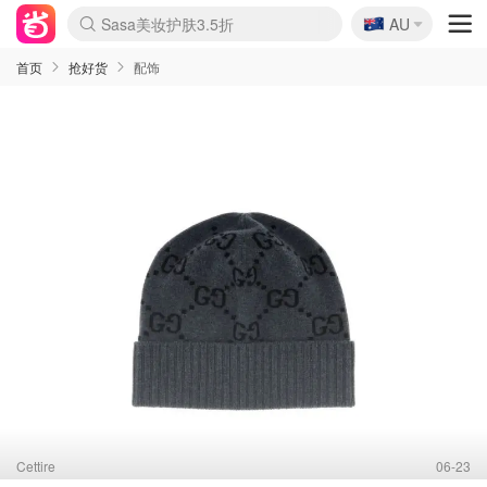
🇦🇺
Sasa美妆护肤3.5折
AU
lululemon折扣上新
SSENSE年中3折
FreshBeauty好价汇总
Cettire降价+叠9折
Farfetch折上8折
WWS Coles超市实拍
viagogo二手票捡漏
Myer清仓1折起
The Outnet奢牌1折起
David Jones 3折起
Flannels大牌1折
Perfumes Club护肤1折
AMIRO返校季6.2折
Oweek抽奖送Airpods
Amazon折扣汇总
eToro入金$200送$50
Amazon数码好物
ICONIC本周7.5折
ThedoubleF高奢地板价
Moose Knuckles 6折
丝芙兰5折起
EUFY官网3.7折起
Selenichast首饰2折
Trip机票酒店促销
YSL送5件彩妆礼
Amazon家居好物
BIGBANG巡演开票
David Jones时尚3折
Amazon美妆护肤
雅漾大喷$8
过敏原检测盒$33
伊索独家赠50ml沐浴露
科颜氏清仓3折
SEALIFE海洋馆门票6折
丝塔芙大白罐$16
订阅Newsletter送香薰
Cult Beauty 6.8折
Harrods圣诞日历2.3折
LN-CC奢牌私促3折
d'Alba空姐喷雾$16
EVE LOM套装逆天2折
Bernardelli独家4折
Adore Beauty 6折起
CT圣诞日历
Mytheresa奢品2.7折
Luxury Escapes 9折
Currentbody美容仪9折
MOON Garden Live
ALLSAINTS美衣3折
Roborock扫地机3.7折
Tingo Life水杯$24
Valentino官网5折
CR洗发护发6.3折
修丽可套装7.4折
首页
抢好货
配饰
Cettire
06-23