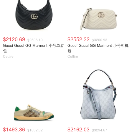
$2120.69
$2552.32
$2606.19
$3200.93
Gucci Gucci GG Marmont 小号单肩
Gucci Gucci GG Marmont 小号相机
包
包
Cettire
Cettire
$1493.86
$2162.03
$1832.32
$3294.67