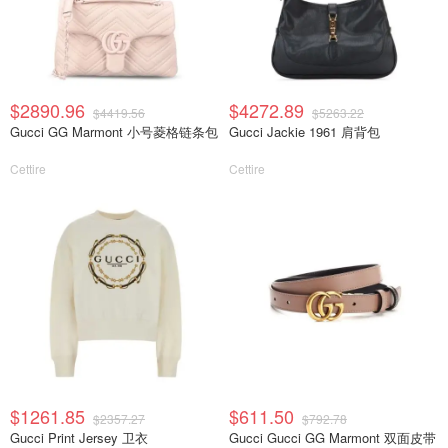
$2890.96
$4272.89
$4419.56
$5263.22
Gucci GG Marmont 小号菱格链条包
Gucci Jackie 1961 肩背包
Cettire
Cettire
$1261.85
$611.50
$2357.27
$792.78
Gucci Print Jersey 卫衣
Gucci Gucci GG Marmont 双面皮带