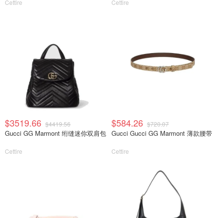
Cettire
Cettire
$3519.66
$584.26
$4419.56
$720.07
Gucci GG Marmont 绗缝迷你双肩包
Gucci Gucci GG Marmont 薄款腰带
Cettire
Cettire