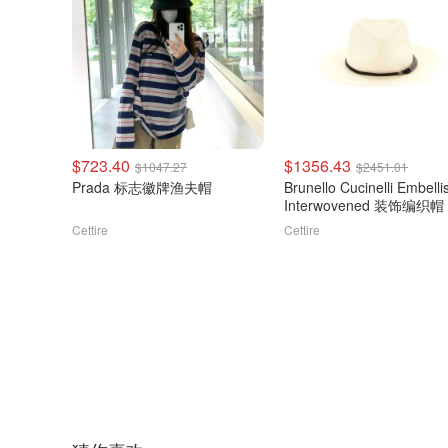
$723.40
$1356.43
$1047.27
$2451.01
Prada 标志徽牌渔夫帽
Brunello Cucinelli Embell
Interwovened 装饰编织帽
Cettire
Cettire