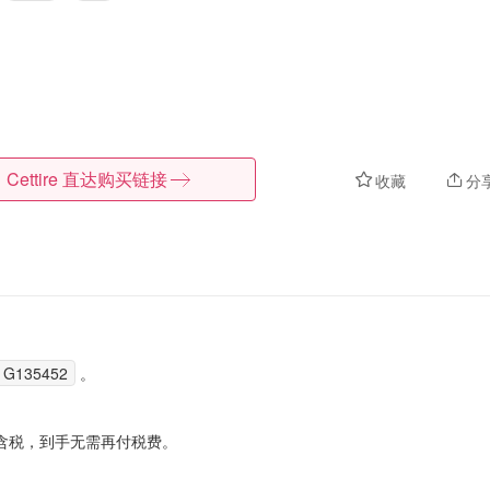
Cettire
直达购买链接
收藏
分
G135452
。
含税，到手无需再付税费。