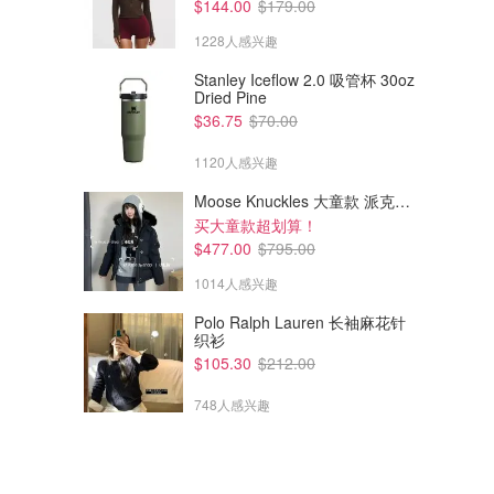
$144.00
$179.00
1228人感兴趣
Stanley Iceflow 2.0 吸管杯 30oz
Dried Pine
$36.75
$70.00
1120人感兴趣
$222.06
$317.76
$246.73
$411.05
Moose Knuckles 大童款 派克羽绒服
Acne Studios Large Face
Acne Studios Acne Studios
买大童款超划算！
Logo 毛线帽
Logo 棒球帽 水洗款
$477.00
$795.00
Cettire
Cettire
1014人感兴趣
Polo Ralph Lauren 长袖麻花针
织衫
$105.30
$212.00
748人感兴趣