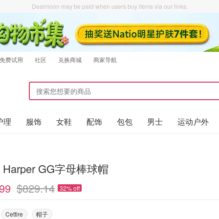
Dealmoon may be paid when users buy items via our links.
免费试用
社区
兑换商城
商家导航
护理
服饰
女鞋
配饰
包包
男士
运动户外
i Harper GG字母棒球帽
99
$829.14
32% off
Cettire
帽子