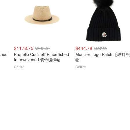
$1178.75
$444.78
$2451.01
$607.50
ished
Brunello Cucinelli Embellished
Moncler Logo Patch 毛球针织
Interwovened 装饰编织帽
帽
Cettire
Cettire