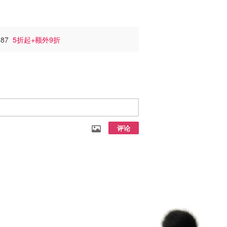
387
5折起+额外9折
评论