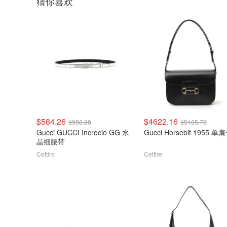
猜你喜欢
$584.26
$4622.16
$956.38
$5135.73
Gucci GUCCI Incrocio GG 水
Gucci Horsebit 1955 单
晶细腰带
Cettire
Cettire