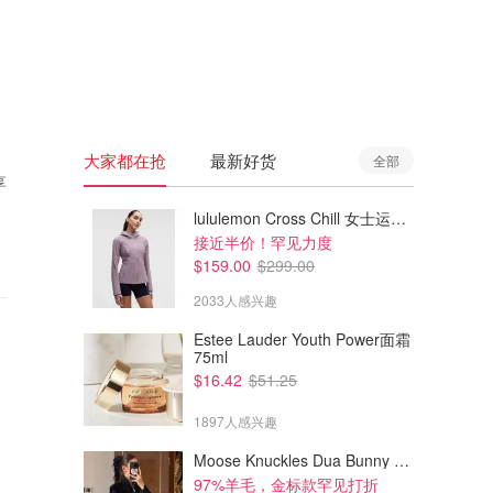
🇦🇺
澳洲
🇳🇿
新西兰
大家都在抢
最新好货
全部
享
lululemon Cross Chill 女士运动外套
接近半价！罕见力度
$159.00
$299.00
2033人感兴趣
Estee Lauder Youth Power面霜
75ml
$16.42
$51.25
1897人感兴趣
Moose Knuckles Dua Bunny 羊毛混纺针织夹克
97%羊毛，金标款罕见打折