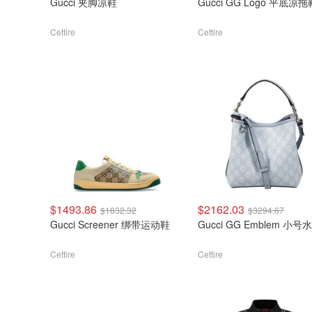
Gucci 夹脚凉鞋
Gucci GG Logo 平底凉拖
Cettire
Cettire
$1493.86
$2162.03
$1832.32
$3294.67
Gucci Screener 绑带运动鞋
Gucci GG Emblem 小
Cettire
Cettire