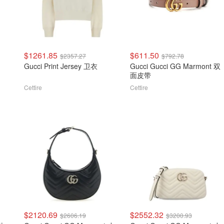
$1261.85
$611.50
$2357.27
$792.78
Gucci Print Jersey 卫衣
Gucci Gucci GG Marmont 双
面皮带
Cettire
Cettire
$2120.69
$2552.32
$2606.19
$3200.93