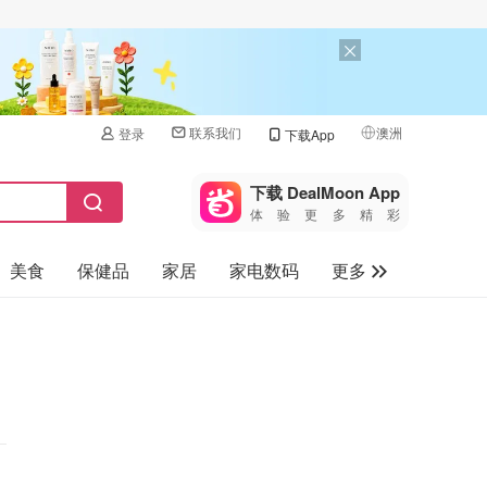
联系我们
澳洲
登录
下载App
🇺🇸
美国
下载 DealMoon App
体验更多精彩
🇨🇳
中国
美食
保健品
家居
家电数码
更多
🇨🇦
加拿大
🇬🇧
汽车
英国
旅游
🇩🇪
德国
母婴儿童
🇫🇷
法国
🇮🇹
意大利