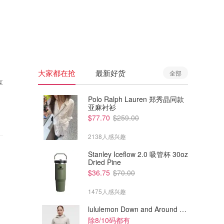
🇦🇺
澳洲
🇳🇿
新西兰
大家都在抢
最新好货
全部
享
Polo Ralph Lauren 郑秀晶同款
亚麻衬衫
$77.70
$259.00
2138人感兴趣
Stanley Iceflow 2.0 吸管杯 30oz
Dried Pine
$36.75
$70.00
1475人感兴趣
lululemon Down and Around 羽绒夹克
除8/10码都有