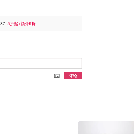
387
5折起+额外9折
评论