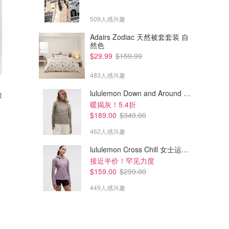
509人感兴趣
Adairs Zodiac 天然被套套装 自
然色
$29.99
$159.99
483人感兴趣
$444.78
$222.06
$607.50
$246.73
lululemon Down and Around 羽绒夹克
球
Moncler Logo Patch 毛球针织
Acne Studios Large Face
暖揭灰！5.4折
帽
Logo 毛线帽
$189.00
$349.00
Cettire
Cettire
462人感兴趣
lululemon Cross Chill 女士运动外套
接近半价！罕见力度
$159.00
$299.00
449人感兴趣