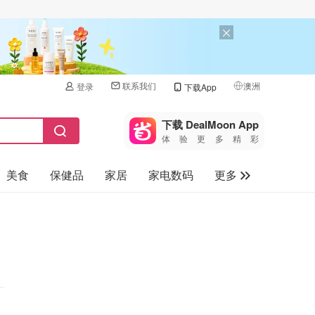
联系我们
澳洲
登录
下载App
🇺🇸
美国
下载 DealMoon App
体验更多精彩
🇨🇳
中国
美食
保健品
家居
家电数码
更多
🇨🇦
加拿大
🇬🇧
汽车
英国
旅游
🇩🇪
德国
母婴儿童
🇫🇷
法国
🇮🇹
意大利