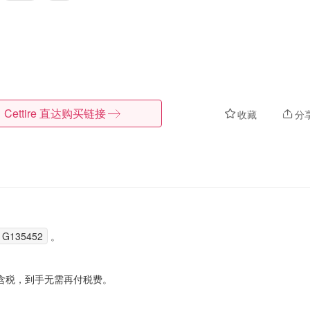
Cettire
直达购买链接
收藏
分
G135452
。
含税，到手无需再付税费。