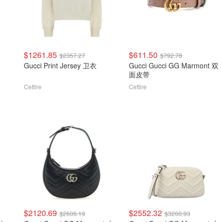
$1261.85
$611.50
$2357.27
$792.78
Gucci Print Jersey 卫衣
Gucci Gucci GG Marmont 双
面皮带
Cettire
Cettire
$2120.69
$2552.32
$2606.19
$3200.93