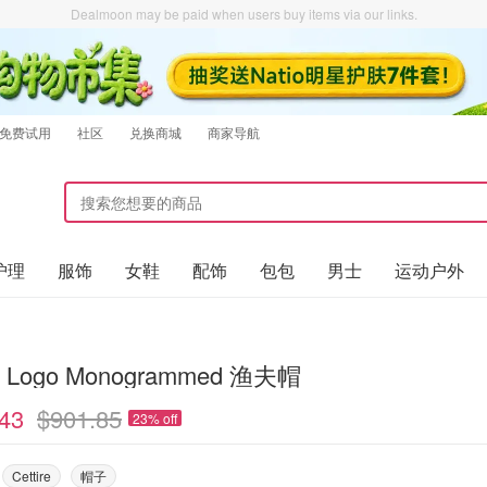
Dealmoon may be paid when users buy items via our links.
免费试用
社区
兑换商城
商家导航
护理
服饰
女鞋
配饰
包包
男士
运动户外
i Logo Monogrammed 渔夫帽
43
$901.85
23% off
Cettire
帽子