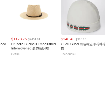
$1178.75
$146.40
$2451.01
$305.00
ished
Brunello Cucinelli Embellished
Gucci Gucci 白色标志印花棒
Interwovened 装饰编织帽
帽
Cettire
ThedoubleF