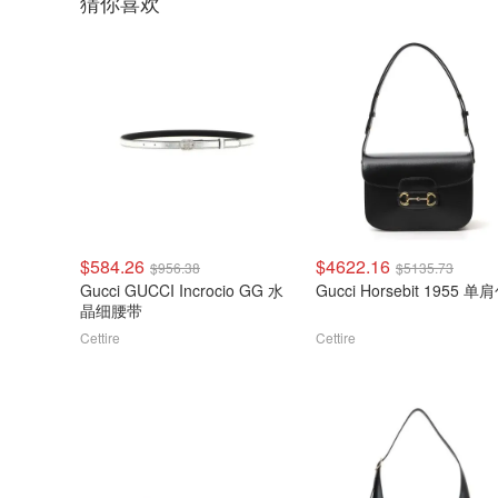
猜你喜欢
$584.26
$4622.16
$956.38
$5135.73
Gucci GUCCI Incrocio GG 水
Gucci Horsebit 1955 单
晶细腰带
Cettire
Cettire