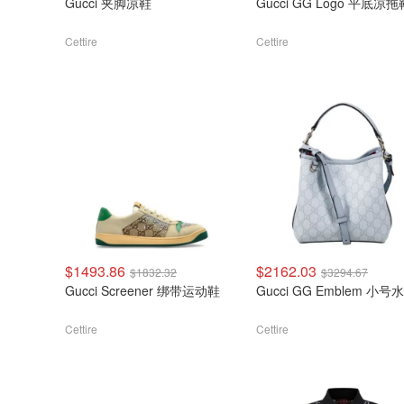
Gucci 夹脚凉鞋
Gucci GG Logo 平底凉拖
Cettire
Cettire
$1493.86
$2162.03
$1832.32
$3294.67
Gucci Screener 绑带运动鞋
Gucci GG Emblem 小
Cettire
Cettire