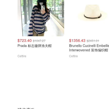
$723.40
$1356.43
$1047.27
$2451.01
Prada 标志徽牌渔夫帽
Brunello Cucinelli Embell
Interwovened 装饰编织帽
Cettire
Cettire