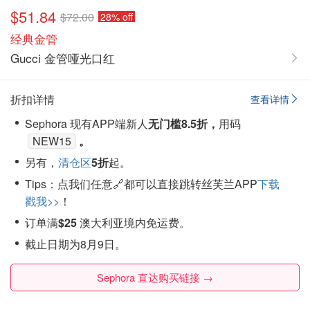
$51.84
$72.00
28% off
经典金管
Gucci 金管哑光口红
折扣详情
查看详情
Sephora 现有
APP端
新人
无门槛8.5折
，
用码
NEW15
。
另有，
清仓区
5折
起。
Tips：点我们任意🔗都可以直接跳转丝芙兰APP
下载
戳我>>
！
订单满
$25
澳大利亚境内免运费。
截止日期为8月9日。
Sephora 直达购买链接 →