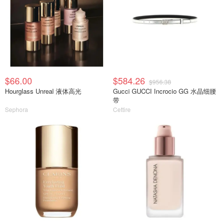
$66.00
$584.26
$956.38
Hourglass Unreal 液体高光
Gucci GUCCI Incrocio GG 水晶细腰
带
Sephora
Cettire