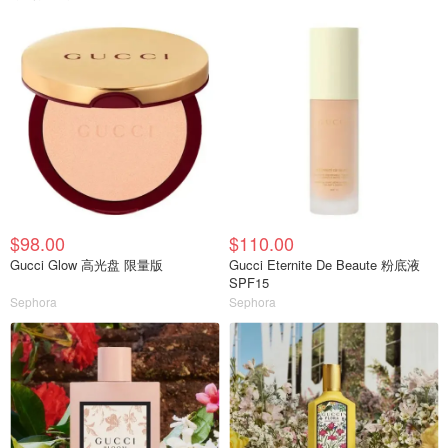
$98.00
$110.00
Gucci Glow 高光盘 限量版
Gucci Eternite De Beaute 粉底液
SPF15
Sephora
Sephora