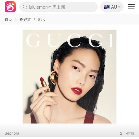
🇦🇺
AU
Sasa美妆护肤3.5折
SSENSE年中3折
FreshBeauty好价汇总
Cettire降价+叠9折
Farfetch折上8折
WWS Coles超市实拍
viagogo二手票捡漏
Myer清仓1折起
The Outnet奢牌1折起
David Jones 3折起
Flannels大牌1折
Perfumes Club护肤1折
AMIRO返校季6.2折
Oweek抽奖送Airpods
Amazon折扣汇总
eToro入金$200送$50
Amazon数码好物
ICONIC本周7.5折
ThedoubleF高奢地板价
Moose Knuckles 6折
丝芙兰5折起
EUFY官网3.7折起
Selenichast首饰2折
Trip机票酒店促销
YSL送5件彩妆礼
Amazon家居好物
BIGBANG巡演开票
David Jones时尚3折
Amazon美妆护肤
雅漾大喷$8
过敏原检测盒$33
伊索独家赠50ml沐浴露
科颜氏送高保湿面霜
SEALIFE海洋馆门票6折
丝塔芙大白罐$16
订阅Newsletter送香薰
Cult Beauty 6.8折
Harrods圣诞日历2.3折
LN-CC奢牌私促3折
d'Alba空姐喷雾$16
EVE LOM套装逆天2折
Bernardelli独家4折
Adore Beauty 6折起
CT圣诞日历
Mytheresa奢品2.7折
首页
抢好货
彩妆
Sephora
2 小时前