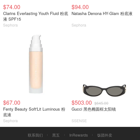
$74.00
$94.00
Clarins Everlasting Youth Fluid 粉底
Natasha Denona HY-Glam 粉底液
液 SPF15
Sephora
Sephora
$67.00
$503.00
$645.00
Fenty Beauty Soft'Lit Luminous 粉
Gucci 黑色椭圆框太阳镜
底液
Sephora
SSENSE
联系我们
黑五
InRewards
饭团外卖