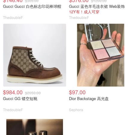
$305.00
$1200.00
Gucci Gucci 白色标志印花棒球帽
Gucci 蓝色羊毛连衣裙 Web装饰
12Y有！成人可穿
ThedoubleF
ThedoubleF
$984.00
$97.00
$2050.00
Gucci GG 镂空短靴
Dior Backstage 高光盘
ThedoubleF
Sephora