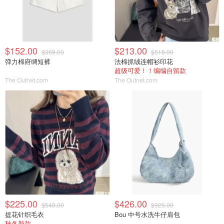
$152.00
$213.00
$369.00
$518.00
弹力棉府绸短裤
法棉抓绒连帽衫印花
超级可爱！！编编自留款
The Outnet.com
The Outnet.com
$225.00
$426.00
$548.00
$926.00
提花针织毛衣
Bou 中号水洗牛仔肩包
秋冬新款