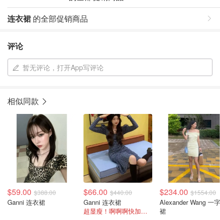
连衣裙
的全部促销商品
评论
暂无评论，打开App写评论
相似同款
$59.00
$66.00
$234.00
$388.00
$440.00
$1554.00
Ganni 连衣裙
Ganni 连衣裙
Alexander Wang 一
超显瘦！啊啊啊快加购冲！
裙