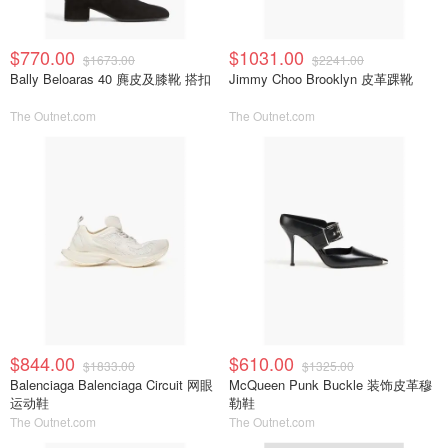
$770.00
$1031.00
$1673.00
$2241.00
Bally Beloaras 40 麂皮及膝靴 搭扣
Jimmy Choo Brooklyn 皮革踝靴
The Outnet.com
The Outnet.com
$844.00
$610.00
$1833.00
$1325.00
Balenciaga Balenciaga Circuit 网眼
McQueen Punk Buckle 装饰皮革穆
运动鞋
勒鞋
The Outnet.com
The Outnet.com