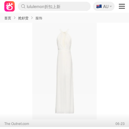
🇦🇺
Sasa美妆护肤3.5折
AU
lululemon折扣上新
SSENSE年中3折
FreshBeauty好价汇总
Cettire降价+叠9折
Farfetch折上8折
WWS Coles超市实拍
viagogo二手票捡漏
Myer清仓1折起
The Outnet奢牌1折起
David Jones 3折起
Flannels大牌1折
Perfumes Club护肤1折
AMIRO返校季6.2折
Oweek抽奖送Airpods
Amazon折扣汇总
eToro入金$200送$50
Amazon数码好物
ICONIC本周7.5折
ThedoubleF高奢地板价
Moose Knuckles 6折
丝芙兰5折起
EUFY官网3.7折起
Selenichast首饰2折
Trip机票酒店促销
YSL送5件彩妆礼
Amazon家居好物
BIGBANG巡演开票
David Jones时尚3折
Amazon美妆护肤
雅漾大喷$8
过敏原检测盒$33
伊索独家赠50ml沐浴露
科颜氏清仓3折
SEALIFE海洋馆门票6折
丝塔芙大白罐$16
订阅Newsletter送香薰
Cult Beauty 6.8折
Harrods圣诞日历2.3折
LN-CC奢牌私促3折
d'Alba空姐喷雾$16
EVE LOM套装逆天2折
Bernardelli独家4折
Adore Beauty 6折起
CT圣诞日历
Mytheresa奢品2.7折
Luxury Escapes 9折
Currentbody美容仪9折
卡诗9折+赠4件礼
MOON Garden Live
ALLSAINTS美衣3折
Roborock扫地机3.7折
Tingo Life水杯$24
Valentino官网5折
CR洗发护发6.3折
首页
抢好货
服饰
The Outnet.com
06-23