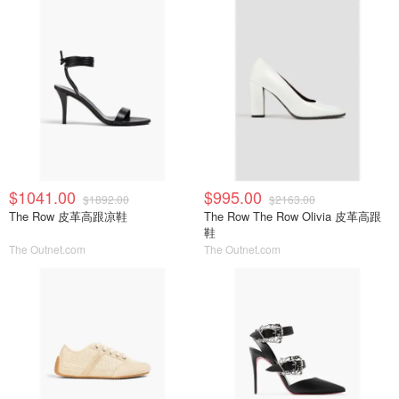
$1041.00
$995.00
$1892.00
$2163.00
The Row 皮革高跟凉鞋
The Row The Row Olivia 皮革高跟
鞋
The Outnet.com
The Outnet.com