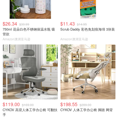
$26.34
$11.43
$30.99
$14.95
750ml 花朵白色不锈钢保温水瓶 吸
Scrub Daddy 彩色免划痕海绵 3块装
管款
Amazon澳洲亚马逊
Amazon澳洲亚马逊
$119.00
$198.55
$169.00
$289.00
CYKOV 高背人体工学办公椅 可翻扶
CYKOV 人体工学办公椅 脚踏 网背
手