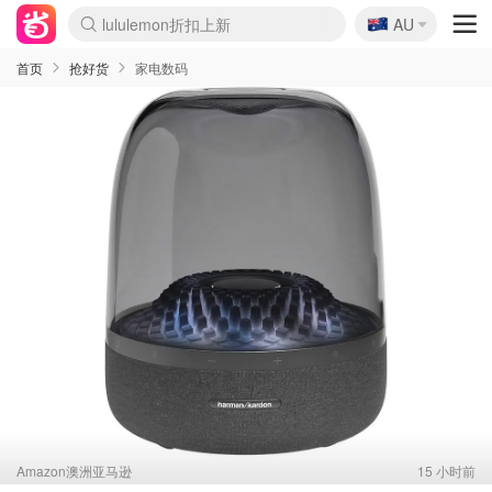
🇦🇺
Sasa美妆护肤3.5折
AU
lululemon折扣上新
SSENSE年中3折
FreshBeauty好价汇总
Cettire降价+叠9折
WWS Coles超市实拍
viagogo二手票捡漏
Myer超级周末1折
The Outnet奢牌1折起
David Jones 3折起
Flannels大牌1折
Perfumes Club护肤1折
AMIRO返校季6.2折
Amazon折扣汇总
eToro入金$200送$50
Amazon数码好物
ICONIC本周7.5折
ThedoubleF高奢地板价
Moose Knuckles 6折
丝芙兰5折起
EUFY官网3.7折起
Selenichast首饰2折
Trip机票酒店促销
YSL送5件彩妆礼
Amazon家居好物
Amazon美妆护肤
雅漾大喷$8
过敏原检测盒$33
伊索独家赠50ml沐浴露
科颜氏清仓3折
SEALIFE海洋馆门票6折
丝塔芙大白罐$16
订阅Newsletter送香薰
Cult Beauty 6.8折
Harrods圣诞日历2.3折
LN-CC奢牌私促3折
d'Alba空姐喷雾$16
EVE LOM套装逆天2折
Bernardelli独家4折
Adore Beauty 6折起
CT圣诞日历
Mytheresa奢品2.7折
Luxury Escapes 9折
Currentbody美容仪9折
MOON Garden Live
Roborock扫地机3.7折
Tingo Life水杯$24
Valentino官网5折
CR洗发护发6.3折
修丽可套装7.4折
Myer彩妆2件7折
GANNI官网4.5折
Stylevana韩妆4折
Tessabit高奢8.5折
OGX洗护4折
Amazon阿德莱德次日达
卡诗8.5折+赠礼
Philips Hue灯具8折
首页
抢好货
家电数码
Amazon澳洲亚马逊
15 小时前