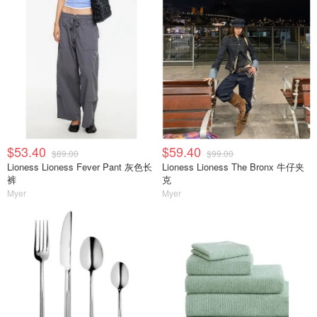
$53.40
$59.40
$89.00
$99.00
Lioness Lioness Fever Pant 灰色长
Lioness Lioness The Bronx 牛仔夹
裤
克
Myer
Myer