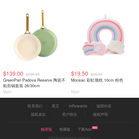
$139.00
$19.50
$299.95
$39.00
GreenPan Padova Reserve 陶瓷不
Monsac 彩虹颈枕 10cm 粉色
粘煎锅套装 26/30cm
Myer
Myer
联系我们
黑五
InRewards
饭团外卖
隐私条款
用户协议
版权声明
触屏版
电脑版
下载App
2019©dealmoon.com.au