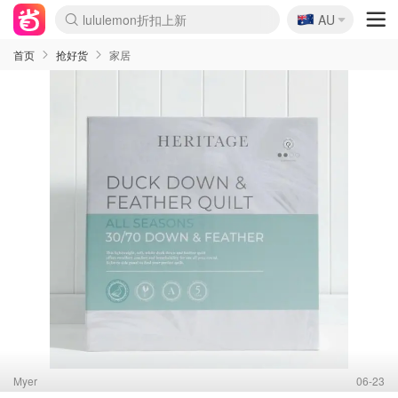
🇦🇺
Sasa美妆护肤3.5折
AU
lululemon折扣上新
SSENSE年中2.5折
FreshBeauty好价汇总
Cettire降价+叠9折
WWS Coles超市实拍
viagogo二手票捡漏
Myer折扣汇总
The Outnet奢牌1折起
David Jones 3折起
Flannels大牌1折
Perfumes Club护肤1折
AMIRO面罩$251
Amazon折扣汇总
Amazon数码好物
ThedoubleF高奢地板价
Moose Knuckles 6折
EUFY摄像头$98
Selenichast首饰2折
悉尼-墨尔本机票$29
Amazon家居好物
Amazon美妆护肤
雅漾大喷$8
过敏原检测盒$33
科颜氏高保湿面霜$29
SEALIFE海洋馆门票6折
丝塔芙大白罐$16
订阅Newsletter送香薰
Harrods圣诞日历$525
LN-CC奢牌私促
d'Alba空姐喷雾$16
EVE LOM套装£56
Bernardelli独家4折
Adore Beauty 6折起
Mytheresa奢品2.7折
Currentbody美容仪$881
MOON Garden Live
CR洗护套装$23
GANNI官网4.5折
Stylevana韩妆4折
Tessabit高奢8.5折
OGX洗发水$11
Amazon阿德莱德次日达
卡诗8.5折+赠礼
Philips Hue灯具8折
La Mer送8件礼值$529
始祖鸟 石头岛 8折
雅诗兰黛7.5折+赠礼
祖玛珑赠5件礼
惊❗️修丽可赠42ml精华
Loewe/BBR高奢8折
黑五价❗阿玛尼全场8折
Crocs洞洞鞋$36
A王情侣卫衣推荐
三星4K智能电视$664
倩碧7.5折+赠$110礼
Bobbi Brown 8折+赠礼
M.A.C 7.5折+赠彩妆套装
首页
抢好货
家居
Myer
06-23