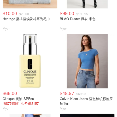
$10.00
$99.00
$20.00
$199.95
Heritage 婴儿蓝埃及棉系列毛巾
BLAQ Duster 风衣 米色
Myer
Myer
$66.00
$48.97
$69.95
Clinique 黄油 SPF50
Calvin Klein Jeans 蓝色梭织标签罗
满$75赠6件礼 价值$157
纹T恤
Myer
Myer